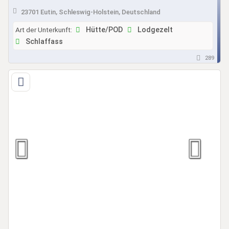
LUXUS Pods, Fässer im Naturpark Camping Prinzenholz
23701 Eutin, Schleswig-Holstein, Deutschland
Art der Unterkunft:
Hütte/POD
Lodgezelt
Schlaffass
289