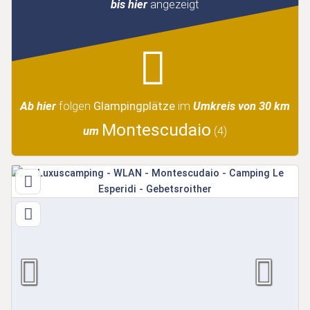
bis hier
angezeigt
Ab hier
folgen
Glampingplätze
im
Umkreis von 30 km
Montescudaio
um
(4)