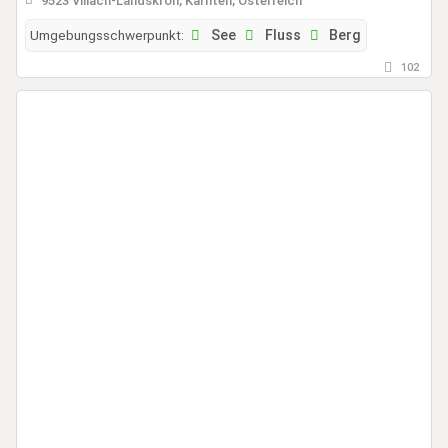
9523 Villach-Landskron, Kärnten, Österreich
Umgebungsschwerpunkt:
See
Fluss
Berg
102