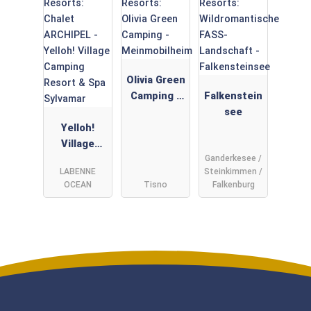
Olivia Green
Camping -
Falkenstein
Meinmobilh
see
Yelloh!
eim
Village
Ganderkesee /
Camping
LABENNE
Steinkimmen /
Resort &
OCEAN
Tisno
Falkenburg
Spa
Sylvamar