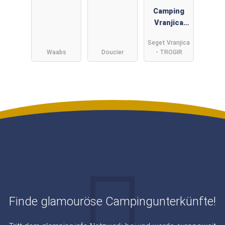
Camping
Vranjica
Belvedere -
Seget Vranjica
Gebetsroith
Waabs
Doucier
- TROGIR
er
Finde glamouröse Campingunterkünfte!