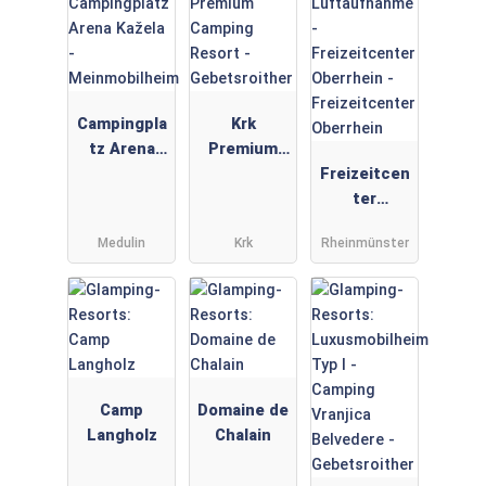
Campingpla
Krk
tz Arena
Premium
Kažela -
Camping
Freizeitcen
Meinmobilh
Resort -
ter
eim
Gebetsroith
Oberrhein
Medulin
Krk
Rheinmünster
er
Camp
Domaine de
Langholz
Chalain