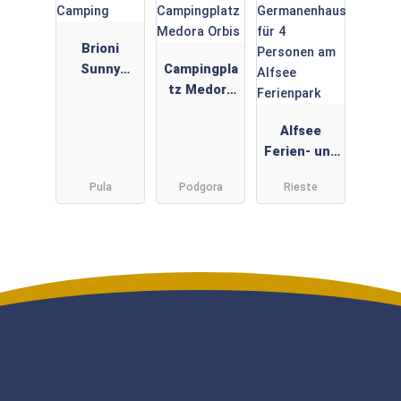
Brioni
Sunny
Campingpla
Camping -
tz Medora
Meinmobilh
Orbis -
eim: Park
Meinmobilh
Alfsee
Comfort auf
eim: Deluxe
Ferien- und
dem Brioni
Family auf
Erlebnispar
Pula
Podgora
Rieste
Sunny
dem
k: Kleines
Camping
Campingpla
Germanenh
tz Medora
aus für 4
Orbis
Personen
am Alfsee
Ferienpark