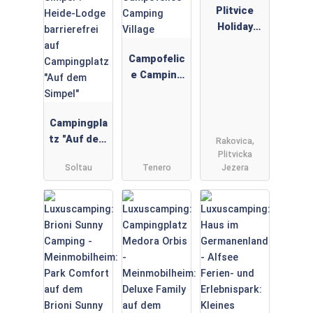
Plitvice
Holiday
Resort:
Campofelic
Apparteme
e Camping
nt
Village:
Igloo Tube
Campingpla
auf
tz "Auf dem
Campofelic
Rakovica,
Plitvicka
Simpel":
e Camping
Soltau
Tenero
Jezera
Heide-
Village
Lodge
barrierefrei
auf
Campingpla
tz "Auf dem
Simpel"