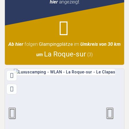
hier
angezeigt
Ab hier
folgen
Glampingplätze
im
Umkreis von 30 km
La Roque-sur
um
(3)