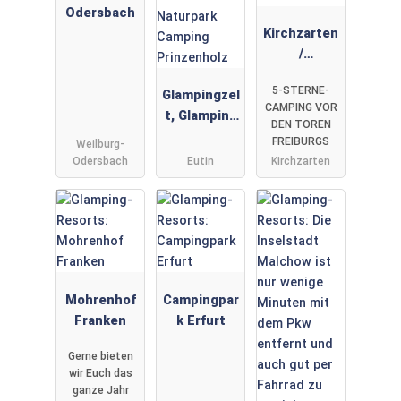
Odersbach
Kirchzarten
/
Schwarzwal
5-STERNE-
Glampingzel
d
CAMPING VOR
t, Glamping
DEN TOREN
LUXUS
FREIBURGS
Weilburg-
Pods,
Odersbach
Eutin
Kirchzarten
Fässer im
Naturpark
Camping
Prinzenholz
Mohrenhof
Campingpar
Franken
k Erfurt
Gerne bieten
wir Euch das
ganze Jahr