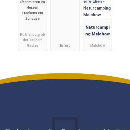
über mitten im
Herzen
Frankens ein
Zuhause
Naturcampi
ng Malchow
Rothenburg ob
der Tauber/
Geslau
Erfurt
Malchow