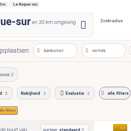
lon
La Roque-sur
que-sur
Zoekradius:
en
30
km omgeving
gsplaatsen:
focus
jd
Nabijheid
Evaluatie
alle filters
lle filters
rug
 de buurt van
sorteer
standaard