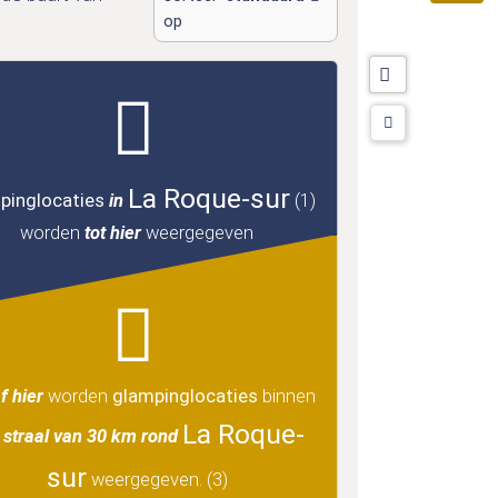
op
La Roque-sur
pinglocaties
in
(1)
worden
tot hier
weergegeven
f hier
worden
glampinglocaties
binnen
La Roque-
 straal van 30 km rond
sur
weergegeven.
(3)