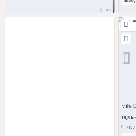
milieug
287
Mille E
18,8 k
7150 