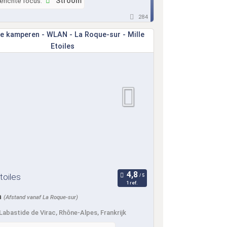
erichte focus:
Stroom
284
toiles
1 ref.
m
(Afstand vanaf La Roque-sur)
Labastide de Virac, Rhône-Alpes, Frankrijk