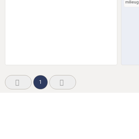
milieug
1