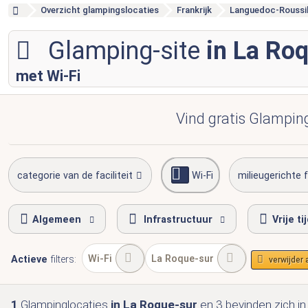
Overzicht glampingslocaties
Frankrijk
Languedoc-Roussil
Glamping-site
in La Ro
met Wi-Fi
Vind gratis Glampin
categorie van de faciliteit
Wi-Fi
milieugerichte 
Algemeen
Infrastructuur
Vrije ti
Wi-Fi
La Roque-sur
Actieve
filters:
verwijder a
1
Glampinglocaties
in La Roque-sur
en 3
bevinden zich
in