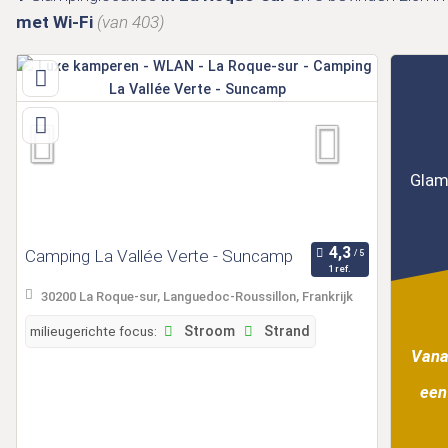
met Wi-Fi
(van 403)
Glam
Camping La Vallée Verte - Suncamp
1 ref.
30200 La Roque-sur, Languedoc-Roussillon, Frankrijk
milieugerichte focus:
Stroom
Strand
Vana
een