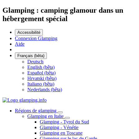
Glamping : camping glamour dans un
hébergement spécial
Accessibilité
Connexion Glamping
Aide
Français (bêta)
Deutsch
English (bêta)
Español (bêta)
Hrvatski (bêta)
Italiano (bêta)
Nederlands (bêta)
Régions de glamping
Glamping en Italie
Glamping - Tyrol du Sud
Glamping - Vénétie
Glamping en Toscane
Glamping sur le lac de Garde