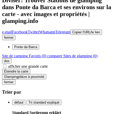
Diviser: Trouver Stations de glamping
dans Ponte da Barca et ses environs sur la
carte - avec images et propriétés |
glamping.info
e-mail
Facebook
Twitter
Whatsapp
Telegram
Copier l'URL/le lien
fermer
Ponte da Barca
Site de camping
Favoris (
0
)
comparer
Sites de glamping
(
0
)
dos
afficher une grande carte
Éteindre la carte
Glampingplätze à proximité
fermer
Trier par
défaut
Tri standard expliqué
Standard Sortierung erklärt