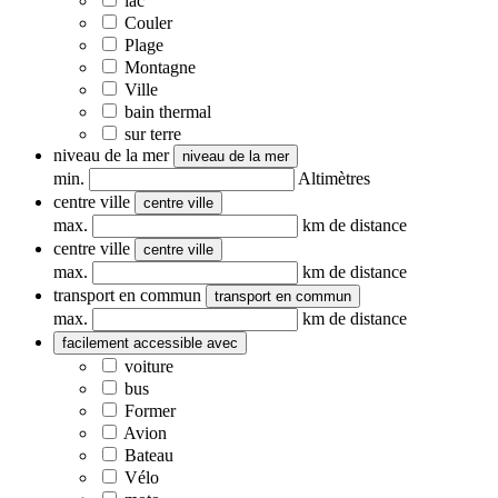
lac
Couler
Plage
Montagne
Ville
bain thermal
sur terre
niveau de la mer
niveau de la mer
min.
Altimètres
centre ville
centre ville
max.
km de distance
centre ville
centre ville
max.
km de distance
transport en commun
transport en commun
max.
km de distance
facilement accessible avec
voiture
bus
Former
Avion
Bateau
Vélo