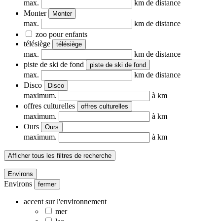
max.
km de distance
Monter
Monter
max.
km de distance
zoo pour enfants
télésiège
télésiège
max.
km de distance
piste de ski de fond
piste de ski de fond
max.
km de distance
Disco
Disco
maximum.
à km
offres culturelles
offres culturelles
maximum.
à km
Ours
Ours
maximum.
à km
Afficher tous les filtres de recherche
Environs
Environs
fermer
accent sur l'environnement
mer