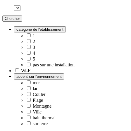
Chercher
catégorie de l'établissement
1
2
3
4
5
pas sur une installation
Wi-Fi
accent sur l'environnement
mer
lac
Couler
Plage
Montagne
Ville
bain thermal
sur terre