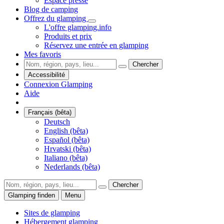
Espace presse
Blog de camping
Offrez du glamping
L'offre glamping.info
Produits et prix
Réservez une entrée en glamping
Mes favoris
Chercher
Accessibilité
Connexion Glamping
Aide
Français (bêta)
Deutsch
English (bêta)
Español (bêta)
Hrvatski (bêta)
Italiano (bêta)
Nederlands (bêta)
Chercher
Glamping finden
Menu
Sites de glamping
Hébergement glamping