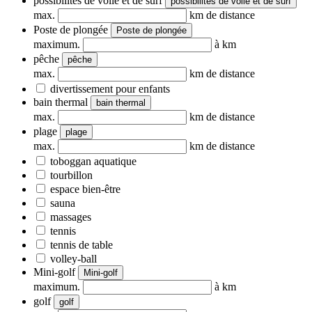
possibilités de voile et de surf
possibilités de voile et de surf
max.
km de distance
Poste de plongée
Poste de plongée
maximum.
à km
pêche
pêche
max.
km de distance
divertissement pour enfants
bain thermal
bain thermal
max.
km de distance
plage
plage
max.
km de distance
toboggan aquatique
tourbillon
espace bien-être
sauna
massages
tennis
tennis de table
volley-ball
Mini-golf
Mini-golf
maximum.
à km
golf
golf