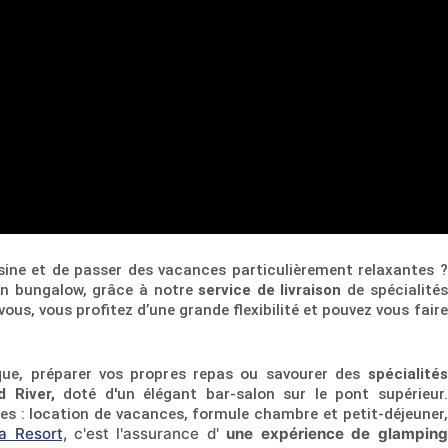
sine et de passer des vacances particulièrement relaxantes ?
en bungalow, grâce à notre
service de livraison
de spécialités
ous, vous profitez d’une grande flexibilité et pouvez vous faire
que, préparer vos propres repas ou savourer des
spécialités
 River,
doté d'un élégant bar-salon sur le pont supérieur.
es : location de vacances, formule chambre et petit-déjeuner,
a Resort,
c'est l'assurance d'
une expérience de glamping