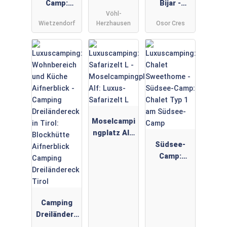
Camp:
Ferienhaus
Bijar -
Vöhl-
Chalet Villa
Typ D
Gebetsroith
Wietzendorf
Herzhausen
Osor Cres
Typ 2+ am
er:
Südsee-
Luxusmobil
Camp
heim von
Gebetsroith
er am
Camping
Bijar
Moselcampi
ngplatz Alf:
Luxus-
Südsee-
Safarizelt L
Camp:
Chalet Typ
1 am
Südsee-
Camping
Camp
Dreiländere
ck in Tirol: