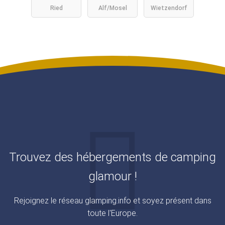
Ried
Alf/Mosel
Wietzendorf
Blockhütte
Aifnerblick
Camping
Dreiländere
ck Tirol
Trouvez des hébergements de camping
glamour !
Rejoignez le réseau glamping.info et soyez présent dans
toute l'Europe.