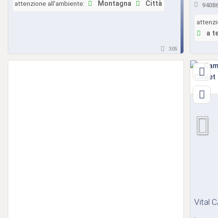
attenzione all'ambiente:
Montagna
Città
94086
attenzi
a t
305
Vital