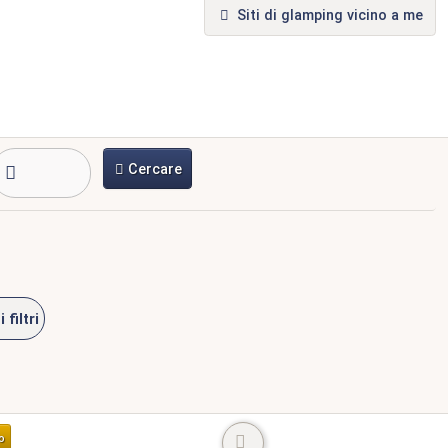
Siti di glamping vicino a me
Cercare
i filtri
o