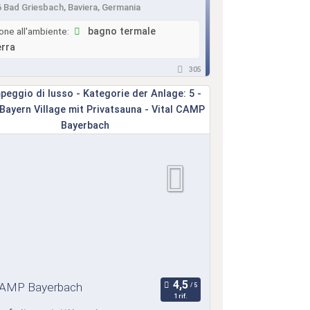
 Bad Griesbach, Baviera, Germania
one all'ambiente:
bagno termale
erra
305
 CAMP Bayerbach
1 rif.