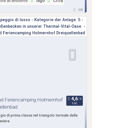
one all'ambiente:
lago
Città
305
nd Feriencamping Holmernhof
1 rif.
ellenbad
o di prima classe nel triangolo termale della
aviera