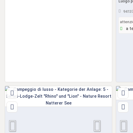
Luogo pr
94137
attenzi
a t