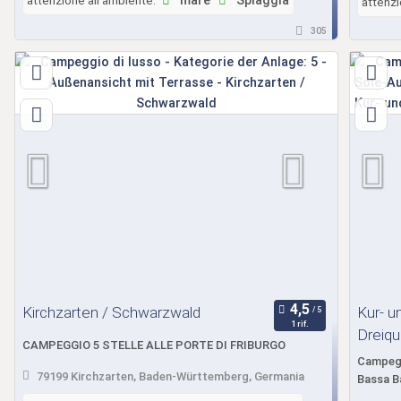
mare
Spiaggia
attenzi
305
Kirchzarten / Schwarzwald
Kur- u
1 rif.
Dreiqu
CAMPEGGIO 5 STELLE ALLE PORTE DI FRIBURGO
Campeggi
79199 Kirchzarten, Baden-Württemberg, Germania
Bassa B