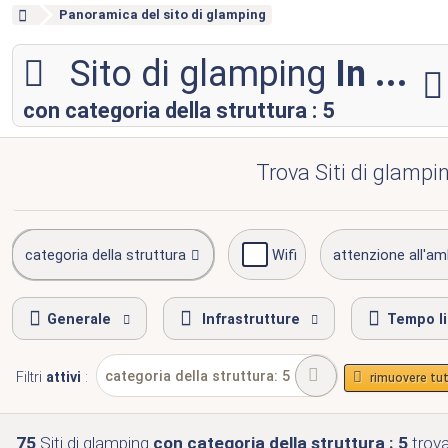
Panoramica del sito di glamping
Sito di glamping
In ...
con categoria della struttura : 5
Trova Siti di glampin
categoria della struttura
Wifi
attenzione all'am
Generale
Infrastrutture
Tempo l
categoria della struttura: 5
Filtri
attivi
:
rimuovere tutti
75
Siti di glamping
con categoria della struttura : 5
trova