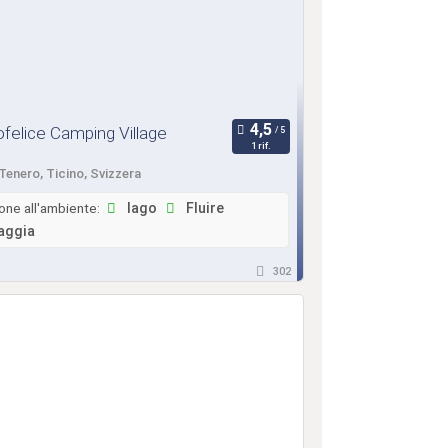
elice Camping Village
1 rif.
Tenero, Ticino, Svizzera
one all'ambiente:
lago
Fluire
aggia
302