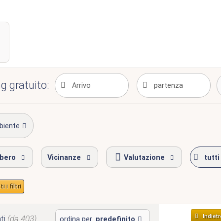
g gratuito:
biente
ibero
Vicinanze
Valutazione
tutti 
 i filtri
Indietr
ti
(da 403)
ordina per
predefinito