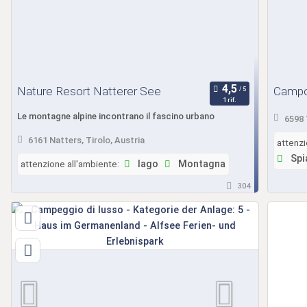
Nature Resort Natterer See
Campof
1 rif.
Le montagne alpine incontrano il fascino urbano
6598 
6161 Natters, Tirolo, Austria
attenzi
Spi
attenzione all'ambiente:
lago
Montagna
304