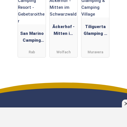
Äckerhof -
Tiliguerta
San Marino
Mitten im
Glamping &
Camping
Schwarzwal
Camping
Resort -
d
Village
Rab
Wolfach
Muravera
Gebetsroit
her