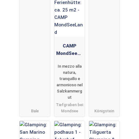
eim
Treidlerwe
g
CAMP
MondSeeLa
nd
In mezzo alla
natura,
tranquillo e
armonioso nel
Salzkammerg
ut
Tiefgraben bei
Bale
Mondsee
Königstein