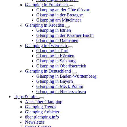
Glamping in Frankreich
Glamping an der Côte d'Azur
Glamping in der Bretagne
Glamping am Mittelmeer
Glamping in Kroatien
Glamping in Istrien
Glamping in der Kvarner-Bucht
Glamping in Dalmatien
Glamping in Österreich
Glamping in Tirol
Glamping in Kärnten
Glamping in Salzburg
Glamping in Oberösterreich
Glamping in Deutschland
Glamping in Baden-Württemberg
Glamping in Bayern
Glamping in Meck-Pomm
Glamping in Niedersachsen
Tipps & Infos
Alles über Glamping
Glamping Trends
Glamping Anbieter
über glamping.info
Newsletter