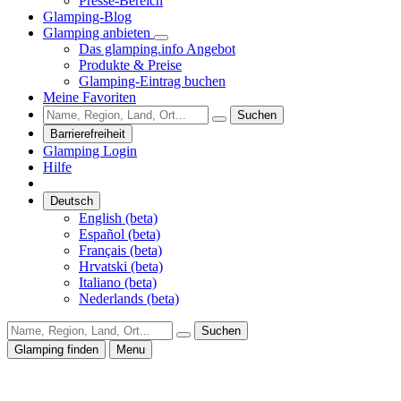
Presse-Bereich
Glamping-Blog
Glamping anbieten
Das glamping.info Angebot
Produkte & Preise
Glamping-Eintrag buchen
Meine Favoriten
Suchen
Barrierefreiheit
Glamping Login
Hilfe
Deutsch
English (beta)
Español (beta)
Français (beta)
Hrvatski (beta)
Italiano (beta)
Nederlands (beta)
Suchen
Glamping finden
Menu