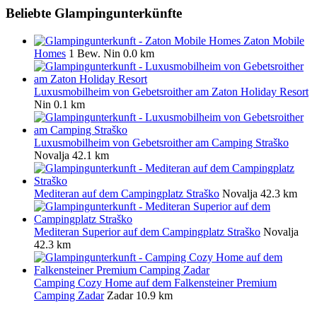
Beliebte Glampingunterkünfte
Zaton Mobile
Homes
1 Bew.
Nin
0.0 km
Luxusmobilheim von Gebetsroither am Zaton Holiday Resort
Nin
0.1 km
Luxusmobilheim von Gebetsroither am Camping Straško
Novalja
42.1 km
Mediteran auf dem Campingplatz Straško
Novalja
42.3 km
Mediteran Superior auf dem Campingplatz Straško
Novalja
42.3 km
Camping Cozy Home auf dem Falkensteiner Premium
Camping Zadar
Zadar
10.9 km