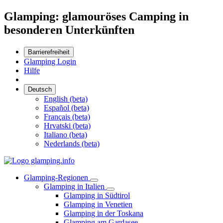
Glamping: glamouröses Camping in
besonderen Unterkünften
Barrierefreiheit
Glamping Login
Hilfe
Deutsch
English (beta)
Español (beta)
Français (beta)
Hrvatski (beta)
Italiano (beta)
Nederlands (beta)
Glamping-Regionen
Glamping in Italien
Glamping in Südtirol
Glamping in Venetien
Glamping in der Toskana
Glamping am Gardasee