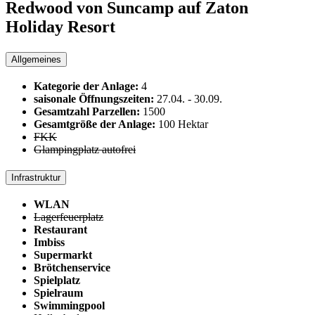
Redwood von Suncamp auf Zaton
Holiday Resort
Allgemeines
Kategorie der Anlage:
4
saisonale Öffnungszeiten:
27.04.
-
30.09.
Gesamtzahl Parzellen:
1500
Gesamtgröße der Anlage:
100 Hektar
FKK
Glampingplatz autofrei
Infrastruktur
WLAN
Lagerfeuerplatz
Restaurant
Imbiss
Supermarkt
Brötchenservice
Spielplatz
Spielraum
Swimmingpool