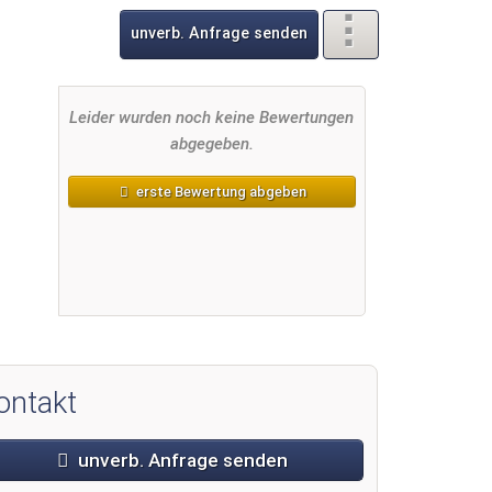
 Škrila Sunny Camping
unverb. Anfrage senden
Leider wurden noch keine Bewertungen
abgegeben.
erste Bewertung abgeben
ontakt
unverb. Anfrage senden