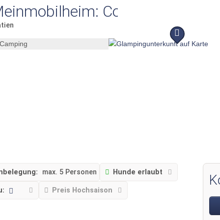
Meinmobilheim: Comfort auf dem
tien
nbelegung:
max. 5 Personen
Hunde erlaubt
K
u:
Preis Hochsaison