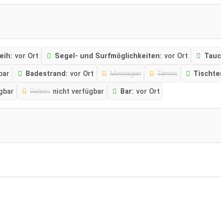
eih:
vor Ort
Segel- und Surfmöglichkeiten:
vor Ort
Tauc
bar
Badestrand:
vor Ort
Massagen
Tennis
Tischte
ügbar
Reiten:
nicht verfügbar
Bar:
vor Ort