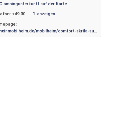
Glampingunterkunft auf der Karte
lefon:
+49 30...
anzeigen
mepage:
meinmobilheim.de/mobilheim/comfort-skrila-sunny-camping/