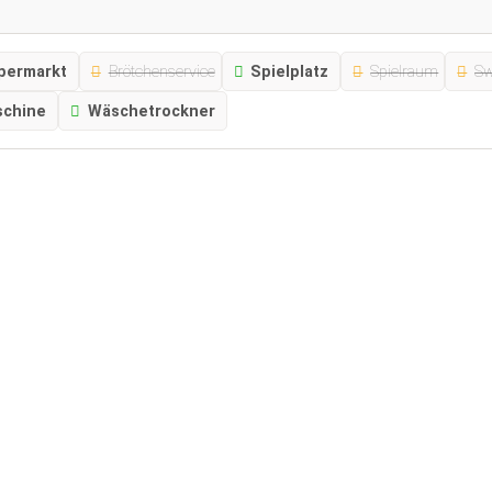
permarkt
Brötchenservice
Spielplatz
Spielraum
Sw
chine
Wäschetrockner