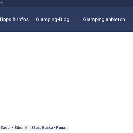
en
Tipps & Infos
Glamping-Blog
Glamping anbieten
Zadar - Šibenik
Stara Baška - Punat