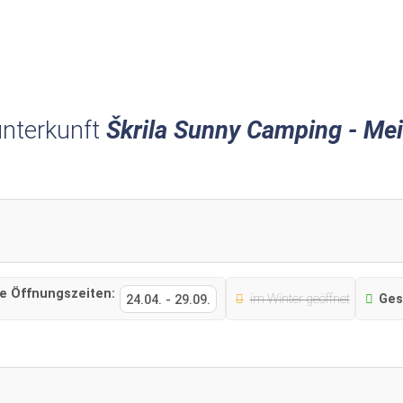
nterkunft
Škrila Sunny Camping - Me
le Öffnungszeiten:
im Winter geöffnet
Ges
24.04.
-
29.09.