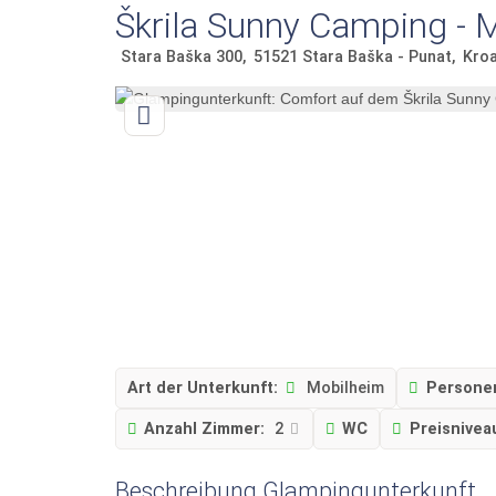
Škrila Sunny Camping - 
Stara Baška 300
51521
Stara Baška - Punat
Kroa
Art der Unterkunft:
Mobilheim
Persone
Anzahl Zimmer:
2
WC
Preisnivea
Beschreibung Glampingunterkunft