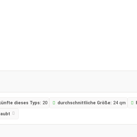
künfte dieses Typs:
20
durchschnittliche Größe:
24 qm
laubt