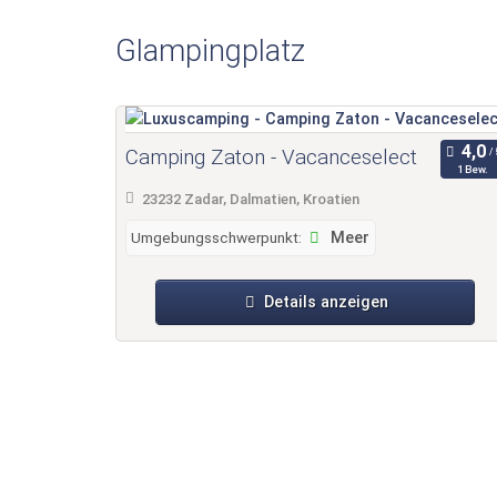
Der Ferienpark Zaton Holiday Resort befindet s
Kleinstadt in der Gespanschaft Zadar in Kroati
Glampingplatz
Kieselstrand mit gelegentlichen Sonnenplateau
ist von parkähnlichen Anlagen mit zahlreichen
flach ins kristallklare Meerwasser der Adria a
Entdecken Sie Dalmatien, das zu den schönsten
Camping Zaton - Vacanceselect
1 Bew.
23232 Zadar, Dalmatien, Kroatien
Umgebungsschwerpunkt:
Meer
Details anzeigen