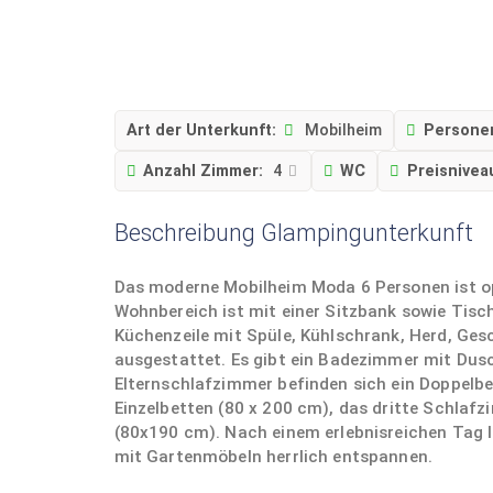
Art der Unterkunft:
Mobilheim
Persone
Anzahl Zimmer:
4
WC
Preisnivea
Beschreibung Glampingunterkunft
Das moderne Mobilheim Moda 6 Personen ist op
Wohnbereich ist mit einer Sitzbank sowie Tisc
Küchenzeile mit Spüle, Kühlschrank, Herd, Ges
ausgestattet. Es gibt ein Badezimmer mit Dus
Elternschlafzimmer befinden sich ein Doppelb
Einzelbetten (80 x 200 cm), das dritte Schlafz
(80x190 cm). Nach einem erlebnisreichen Tag l
mit Gartenmöbeln herrlich entspannen.