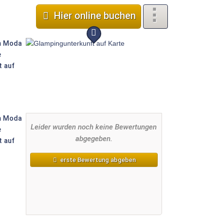
onen 3 Zimmer Klimaanlage Gesc
Hier online buchen
Leider wurden noch keine Bewertungen
abgegeben.
erste Bewertung abgeben