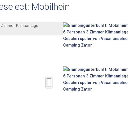
eselect: Mobilheim Moda 6 Pers