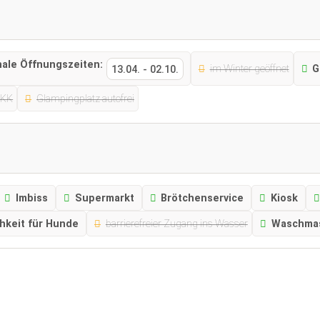
nale Öffnungszeiten:
im Winter geöffnet
G
13.04.
-
02.10.
FKK
Glampingplatz autofrei
Imbiss
Supermarkt
Brötchenservice
Kiosk
hkeit für Hunde
barrierefreier Zugang ins Wasser
Waschma