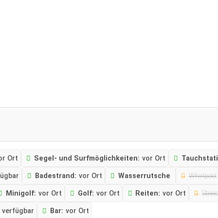
or Ort
Segel- und Surfmöglichkeiten:
vor Ort
Tauchstati
fügbar
Badestrand:
vor Ort
Wasserrutsche
Whirlpool
Minigolf:
vor Ort
Golf:
vor Ort
Reiten:
vor Ort
Strei
t verfügbar
Bar:
vor Ort