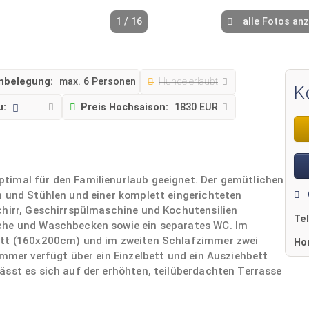
1 / 16
alle Fotos an
nbelegung:
max. 6 Personen
Hunde erlaubt
K
u:
Preis Hochsaison:
1830 EUR
timal für den Familienurlaub geeignet. Der gemütlichen
h und Stühlen und einer komplett eingerichteten
chirr, Geschirrspülmaschine und Kochutensilien
Te
che und Waschbecken sowie ein separates WC. Im
ett (160x200cm) und im zweiten Schlafzimmer zwei
Ho
immer verfügt über ein Einzelbett und ein Ausziehbett
ässt es sich auf der erhöhten, teilüberdachten Terrasse