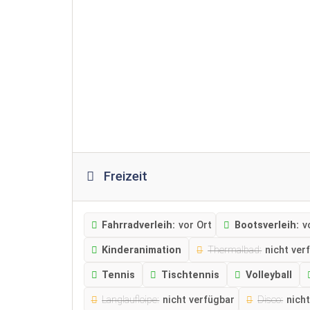
Freizeit
Fahrradverleih:
vor Ort
Bootsverleih:
v
Kinderanimation
Thermalbad:
nicht ver
Tennis
Tischtennis
Volleyball
Langlaufloipe:
nicht verfügbar
Disco:
nich