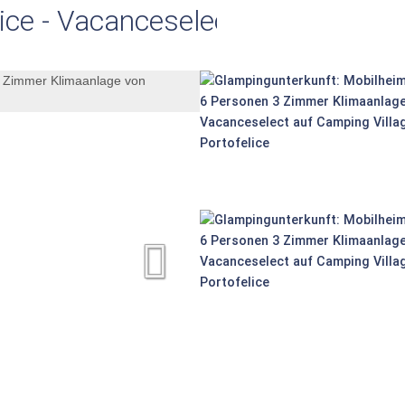
lice - Vacanceselect: Mobilheim