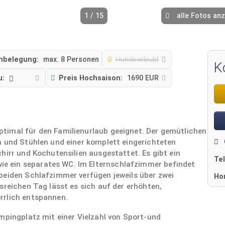
1 / 15
alle Fotos an
nbelegung:
max. 8 Personen
Hunde erlaubt
K
u:
Preis Hochsaison:
1690 EUR
timal für den Familienurlaub geeignet. Der gemütlichen
h und Stühlen und einer komplett eingerichteten
hirr und Kochutensilien ausgestattet. Es gibt ein
Te
 ein separates WC. Im Elternschlafzimmer befindet
beiden Schlafzimmer verfügen jeweils über zwei
Ho
sreichen Tag lässt es sich auf der erhöhten,
rrlich entspannen.
mpingplatz mit einer Vielzahl von Sport-und