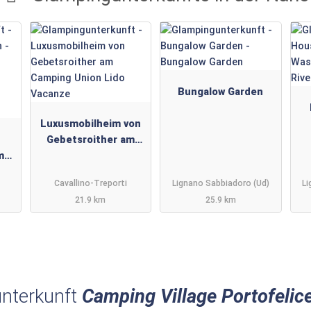
Bungalow Garden
Luxusmobilheim von
Gebetsroither am
m
Camping Union Lido
 il
Vacanze
Cavallino-Treporti
Lignano Sabbiadoro (Ud)
Li
21.9 km
25.9 km
nterkunft
Camping Village Portofelic