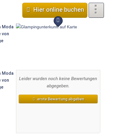
 Moda 6 Personen 3 Zimmer Klima
Hier online buchen
Leider wurden noch keine Bewertungen
abgegeben.
erste Bewertung abgeben