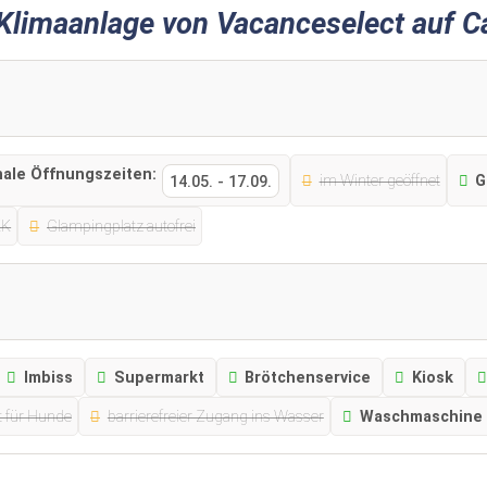
limaanlage von Vacanceselect auf Ca
nale Öffnungszeiten:
im Winter geöffnet
G
14.05.
-
17.09.
KK
Glampingplatz autofrei
Imbiss
Supermarkt
Brötchenservice
Kiosk
t für Hunde
barrierefreier Zugang ins Wasser
Waschmaschine