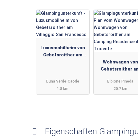
Luxusmobilheim von
Gebetsroither am
Villaggio San
Wohnwagen von
Francesco
Gebetsroither a
Camping Residence
Duna Verde-Caorle
Bibione Pineda
Tridente
1.8 km
20.7 km
Eigenschaften Glampingu