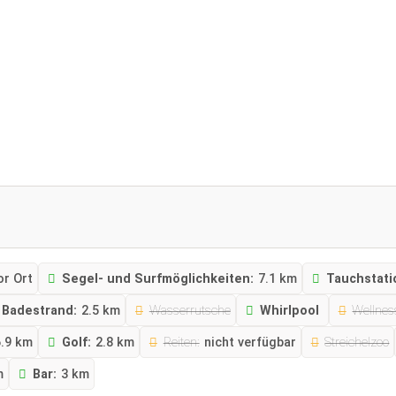
or Ort
Segel- und Surfmöglichkeiten:
7.1 km
Tauchstati
Badestrand:
2.5 km
Wasserrutsche
Whirlpool
Wellnes
6.9 km
Golf:
2.8 km
Reiten:
nicht verfügbar
Streichelzoo
m
Bar:
3 km