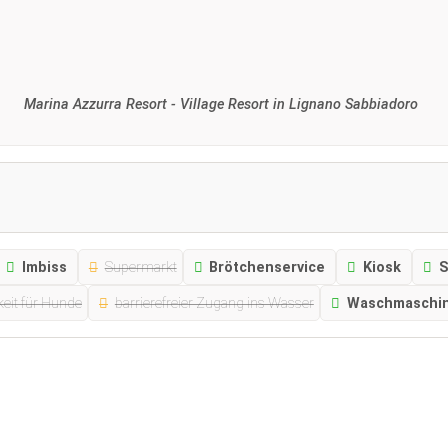
Marina Azzurra Resort - Village Resort in Lignano Sabbiadoro
Imbiss
Supermarkt
Brötchenservice
Kiosk
S
eit für Hunde
barrierefreier Zugang ins Wasser
Waschmaschi