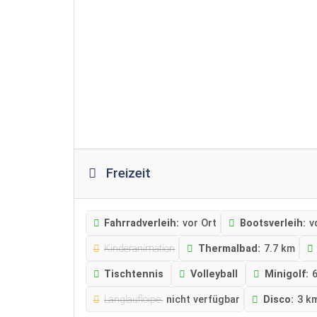
Freizeit
Fahrradverleih:
vor Ort
Bootsverleih:
v
Kinderanimation
Thermalbad:
7.7 km
Tischtennis
Volleyball
Minigolf:
Langlaufloipe:
nicht verfügbar
Disco:
3 k