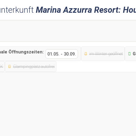
nterkunft
Marina Azzurra Resort: Ho
nale Öffnungszeiten:
im Winter geöffnet
G
01.05.
-
30.09.
KK
Glampingplatz autofrei