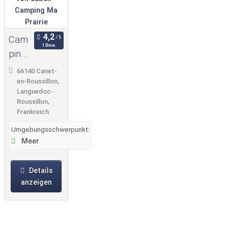
Cam
1 Bew.
ping
Ma
66140 Canet-
Prairi
en-Roussillon,
Languedoc-
e
Roussillon,
Frankreich
Umgebungsschwerpunkt:
Meer
Details
anzeigen