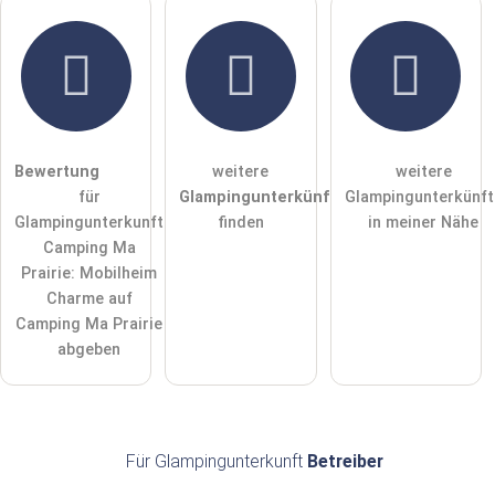
Hiermit akzeptiere ich die
AGB
.
Die
Datenschutzerklärung
habe ich zur Kenntnis genommen.
öffentliche Frage stellen
Abbrechen
Bewertung
weitere
weitere
für
Glampingunterkünfte
Glampingunterkünft
Hinweis:
Bitte beachten Sie, öffentliche Fragen sind
für alle
Glampingunterkunft
finden
in meiner Nähe
Besucher sichtbar
.
Camping Ma
Klicken Sie hier um eine
individuelle Frage
an den
Prairie: Mobilheim
Glampingunterkunft-Eintrag zu stellen
.
Charme auf
Camping Ma Prairie
abgeben
Für Glampingunterkunft
Betreiber