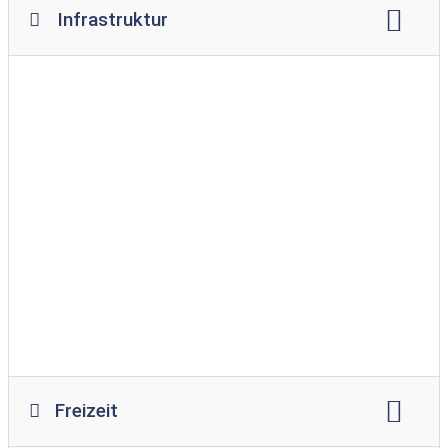
Infrastruktur
WLAN
Restaurant
Imbiss
Supermarkt
Spielplatz
Spielraum
Swimmingpool
Hallenbad
Hundewiese
Bademöglichkeit für Hunde
Waschmaschine
Wäschetrockner
Freizeit