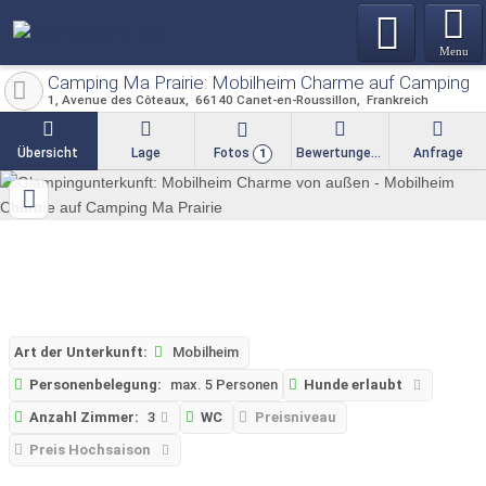
Menu
Camping Ma Prairie: Mobilheim Charme auf Camping M
1, Avenue des Côteaux
66140
Canet-en-Roussillon
Frankreich
Übersicht
Lage
Fotos
Bewertungen
Anfrage
1
Art der Unterkunft:
Mobilheim
Personenbelegung:
max. 5 Personen
Hunde erlaubt
Anzahl Zimmer:
3
WC
Preisniveau
Preis Hochsaison