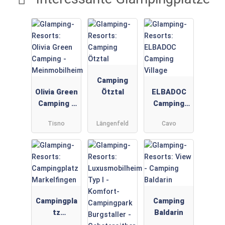
Camping
Olivia Green
Ötztal
ELBADOC
Camping -
Camping
Meinmobilh
Village
Tisno
Längenfeld
Cavo
eim
Campingpla
Camping
tz
Baldarin
Markelfinge