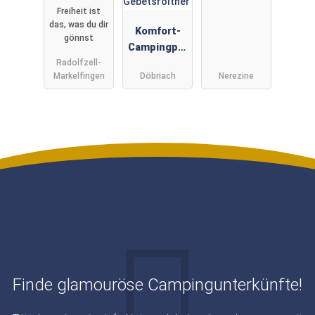
Freiheit ist
n
das, was du dir
Komfort-
gönnst
Campingpar
Radolfzell-
k
Markelfingen
Döbriach
Nerezine
Burgstaller
-
Gebetsroith
er
Finde glamouröse Campingunterkünfte!