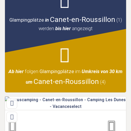
Canet-en-Roussillon
Glampingplätze
in
(1)
werden
bis hier
angezeigt
Ab hier
folgen
Glampingplätze
im
Umkreis von 30 km
Canet-en-Roussillon
um
(4)