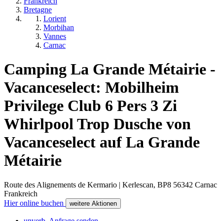
Frankreich
Bretagne
Lorient
Morbihan
Vannes
Carnac
Camping La Grande Métairie -
Vacanceselect: Mobilheim
Privilege Club 6 Pers 3 Zi
Whirlpool Trop Dusche von
Vacanceselect auf La Grande
Métairie
Route des Alignements de Kermario | Kerlescan, BP8
56342
Carnac
Frankreich
Hier online buchen
weitere Aktionen
unverb. Anfrage senden