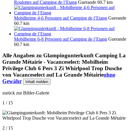
Roulottes auf Camping de l’Etang
Guerande
60.7 km
Mobilheime 4-6 Personen auf Camping de l’Etang
Guerande
60.7 km
Mobilheime 6-8 Personen auf Camping de l’Etang
Guerande
60.7 km
Alle Angaben zu
Glampingunterkunft Camping La
Grande Métairie - Vacanceselect: Mobilheim
Privilege Club 6 Pers 3 Zi Whirlpool Trop Dusche
von Vacanceselect auf La Grande Métairie
ohne
Gewähr
Inhalt melden
zurück zur Bilder-Galerie
1 / 15
2 / 15