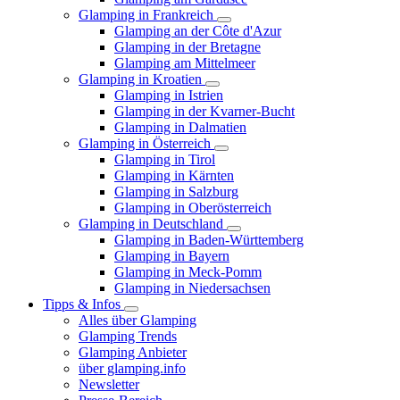
Glamping in Frankreich
Glamping an der Côte d'Azur
Glamping in der Bretagne
Glamping am Mittelmeer
Glamping in Kroatien
Glamping in Istrien
Glamping in der Kvarner-Bucht
Glamping in Dalmatien
Glamping in Österreich
Glamping in Tirol
Glamping in Kärnten
Glamping in Salzburg
Glamping in Oberösterreich
Glamping in Deutschland
Glamping in Baden-Württemberg
Glamping in Bayern
Glamping in Meck-Pomm
Glamping in Niedersachsen
Tipps & Infos
Alles über Glamping
Glamping Trends
Glamping Anbieter
über glamping.info
Newsletter