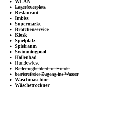
WLAN
Lagerfeuerplatz
Restaurant
Imbiss
Supermarkt
Brötchenservice
Kiosk
Spielplatz
Spielraum
Swimmingpool
Hallenbad
Hundewiese
Bademöglichkeit für Hunde
barrierefreier Zugang ins Wasser
Waschmaschine
Wäschetrockner