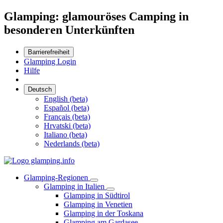
Glamping: glamouröses Camping in
besonderen Unterkünften
Barrierefreiheit
Glamping Login
Hilfe
Deutsch
English (beta)
Español (beta)
Français (beta)
Hrvatski (beta)
Italiano (beta)
Nederlands (beta)
Glamping-Regionen
Glamping in Italien
Glamping in Südtirol
Glamping in Venetien
Glamping in der Toskana
Glamping am Gardasee