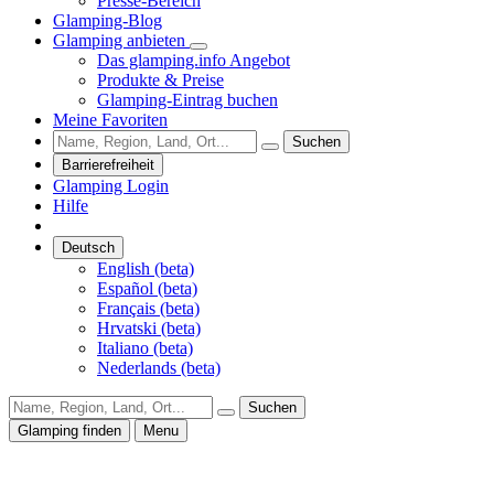
Presse-Bereich
Glamping-Blog
Glamping anbieten
Das glamping.info Angebot
Produkte & Preise
Glamping-Eintrag buchen
Meine Favoriten
Suchen
Barrierefreiheit
Glamping Login
Hilfe
Deutsch
English (beta)
Español (beta)
Français (beta)
Hrvatski (beta)
Italiano (beta)
Nederlands (beta)
Suchen
Glamping finden
Menu