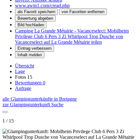
www.awin1.com/cread.php
als Favorit speichern
von Favoriten entfernen
Bewertung abgeben
Bild hochladen
Camping La Grande Métairie - Vacanceselect: Mobilheim
Privilege Club 6 Pers 3 Zi Whirlpool Trop Dusche von
Vacanceselect auf La Grande Métairie teilen
Eintrag verbessern
Inhalt melden
Übersicht
Lage
Fotos
15
Bewertungen
0
Anfrage
alle Glampingunterkünfte in Bretagne
zur Glampingunterkunft Suche
1 / 15