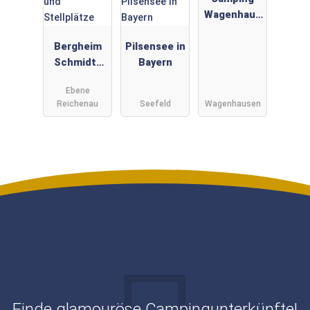
Wagenhaus
en
Bergheim
Pilsensee in
Schmidts
Bayern
Almhütten
Ebene
und
Reichenau
Seefeld
Wagenhausen
Stellplätze
Finde glamouröse Campingunterkünfte!