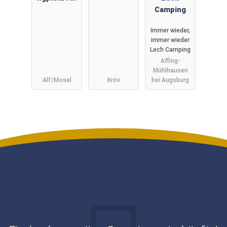
Camping
Immer wieder,
immer wieder
Lech Camping
Affing-
Mühlhausen
Alf/Mosel
Kröv
bei Augsburg