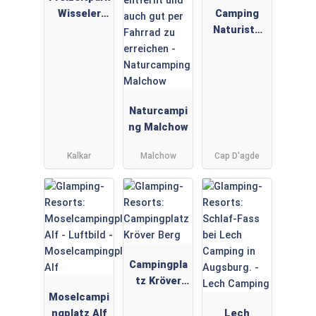
Wisseler
Camping
See
Naturiste
Centre
Hélio Marin
Rene Oltra
Naturcampi
ng Malchow
Kalkar
Malchow
Cap D'agde
Campingpla
tz Kröver
Moselcampi
Berg
ngplatz Alf
Lech