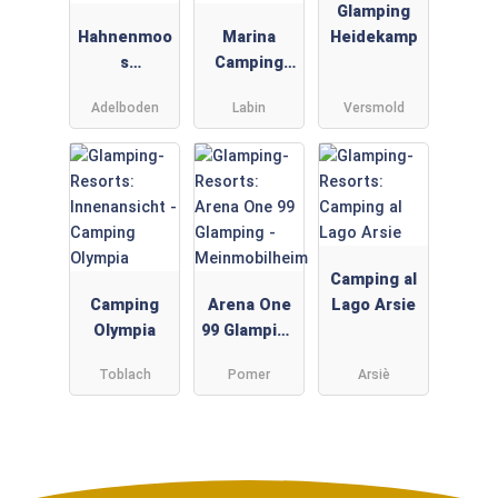
Glamping
Hahnenmoo
Marina
Heidekamp
s
Camping
Adelboden
Resort -
Adelboden
Labin
Versmold
Gebetsroith
er
Camping al
Camping
Arena One
Lago Arsie
Olympia
99 Glamping
-
Toblach
Pomer
Arsiè
Meinmobilh
eim