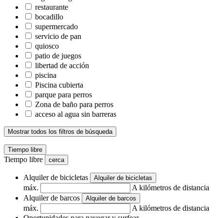
restaurante
bocadillo
supermercado
servicio de pan
quiosco
patio de juegos
libertad de acción
piscina
Piscina cubierta
parque para perros
Zona de baño para perros
acceso al agua sin barreras
Mostrar todos los filtros de búsqueda
Tiempo libre
Tiempo libre
cerca
Alquiler de bicicletas
Alquiler de bicicletas
máx.
A kilómetros de distancia
Alquiler de barcos
Alquiler de barcos
máx.
A kilómetros de distancia
Oportunidades para navegar y surfear