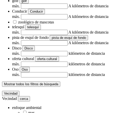
golf
golf
máx.
A kilómetros de distancia
Conducir
Conducir
máx.
A kilómetros de distancia
zoológico de mascotas
telesquí
telesquí
máx.
A kilómetros de distancia
pista de esquí de fondo
pista de esquí de fondo
máx.
A kilómetros de distancia
Disco
Disco
máx.
kilómetros de distancia
oferta cultural
oferta cultural
máx.
kilómetros de distancia
Oso
Oso
máx.
kilómetros de distancia
Mostrar todos los filtros de búsqueda
Vecindad
Vecindad
cerca
enfoque ambiental
mar