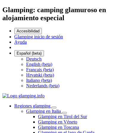
Glamping: camping glamuroso en
alojamiento especial
Accesibilidad
Glamping inicio de sesión
Ayuda
Español (beta)
Deutsch
English (beta)
Français (beta)
Hrvatski (beta)
Italiano (beta)
Nederlands (beta)
Regiones glamping
Glamping en Italia
Glamping en Tirol del Sur
Glamping en Véneto
Glamping en Toscana
Glamping en el lago de Garda