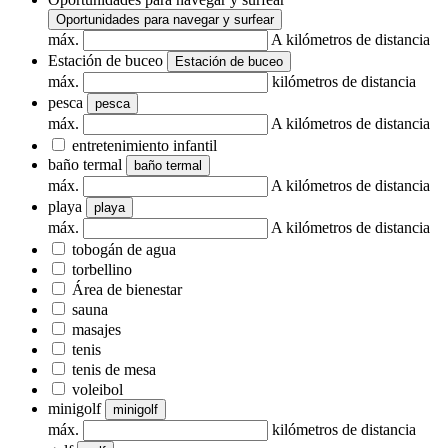
Oportunidades para navegar y surfear
máx.
A kilómetros de distancia
Estación de buceo
Estación de buceo
máx.
kilómetros de distancia
pesca
pesca
máx.
A kilómetros de distancia
entretenimiento infantil
baño termal
baño termal
máx.
A kilómetros de distancia
playa
playa
máx.
A kilómetros de distancia
tobogán de agua
torbellino
Área de bienestar
sauna
masajes
tenis
tenis de mesa
voleibol
minigolf
minigolf
máx.
kilómetros de distancia