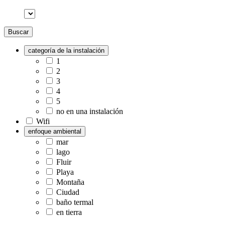
Buscar
categoría de la instalación
1
2
3
4
5
no en una instalación
Wifi
enfoque ambiental
mar
lago
Fluir
Playa
Montaña
Ciudad
baño termal
en tierra