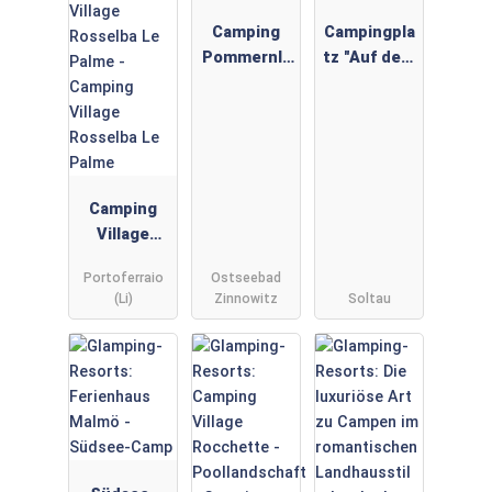
Camping
Campingpla
Pommernla
tz "Auf dem
nd
Simpel"
Camping
Village
Rosselba Le
Portoferraio
Ostseebad
Palme
(Li)
Zinnowitz
Soltau