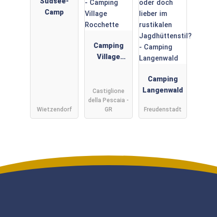
Südsee-
Camp
Camping
Village
Rocchette
Camping
Langenwald
Castiglione
della Pescaia -
Wietzendorf
GR
Freudenstadt