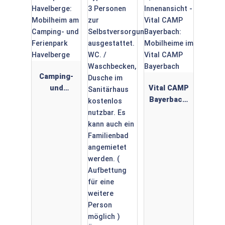
Padova
Premium
Camping
Resort
Camping-
und
Vital CAMP
Ferienpark
Bayerbach:
Havelberge:
Mobilheime
Mobilheim
im Vital
am
CAMP
Camping-
Bayerbach
und
Ferienpark
Havelberge