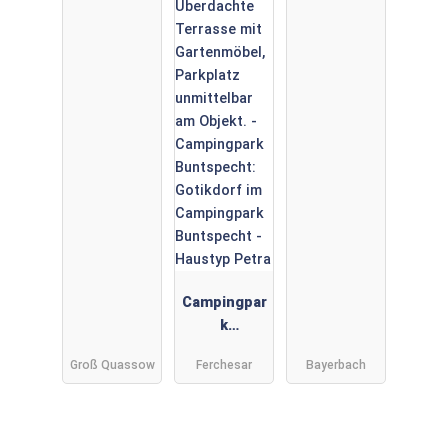
Campingpar
k
Buntspecht
Groß Quassow
Ferchesar
Bayerbach
: Gotikdorf
im
Campingpar
k