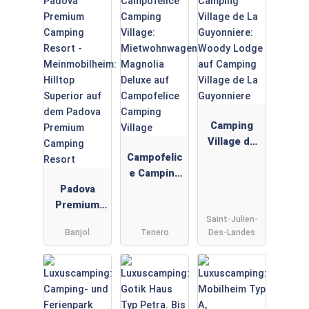
Camping
Village de
Campofelic
La
e Camping
Guyonniere:
Padova
Village:
Woody
Premium
Mietwohnwa
Lodge auf
Saint-Julien-
Camping
gen
Camping
Banjol
Tenero
Des-Landes
Resort -
Magnolia
Village de
Meinmobilh
Deluxe auf
La
eim: Hilltop
Campofelic
Guyonniere
Superior
e Camping
auf dem
Village