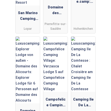
e.camp:
Domaine
Bungalows
San Marino
des
für 4
Camping
Alicourts:
Personen
Pierrefitte-sur-
Resort -
Chalet /
Lopar
Sauldre
Hohenkirchen
Meinmobilh
Cottage für
eim: Lopar
4-6
Garden
Personen
Premium
auf
auf dem
Domaine
San Marino
des
Camping
Alicourts
Resort
Campofelic
Camping Ile
e Camping
De La
Domaine
Village:
Comtesse :