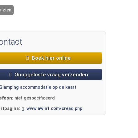
s zien
2 / 12
ontact
Boek hier online
Onopgeloste vraag verzenden
Glamping accommodatie op de kaart
lefoon:
niet gespecificeerd
artpagina:
www.awin1.com/cread.php