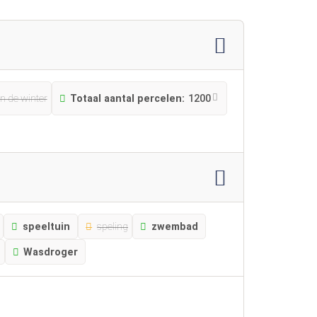
n de winter
Totaal aantal percelen:
1200
speeltuin
speling
zwembad
Wasdroger