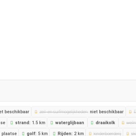
et beschikbaar
zeil- en surfmogelijkheden:
niet beschikbaar
D
tse
strand:
1.5 km
waterglijbaan
draaikolk
well
r plaatse
golf:
5 km
Rijden:
2 km
kinderboerderij
ski