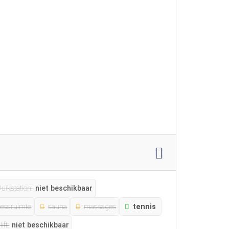
uikstation:
niet beschikbaar
nessruimte
sauna
massages
tennis
lift:
niet beschikbaar