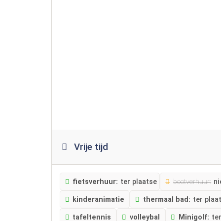
Vrije tijd
fietsverhuur:
ter plaatse
bootverhuur:
ni
kinderanimatie
thermaal bad:
ter plaa
tafeltennis
volleybal
Minigolf:
te