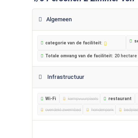
Algemeen
s
categorie van de faciliteit:
Totale omvang van de faciliteit:
20 hectare
Infrastructuur
Wi-Fi
kampvuurplaats
restaurant
overdekt zwembad
hondenpark
badplaa