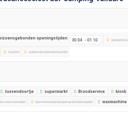
eizoensgebonden openingstijden:
geopend i
30.04.
-
01.10.
nudist
autovrije glamping site
tussendoortje
supermarkt
Broodservice
kiosk
ts voor honden
barrièrevrije toegang tot het water
wasmachine