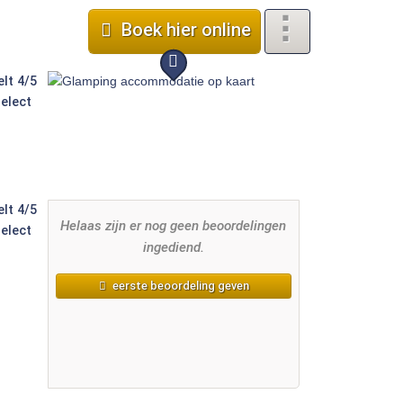
sonen 2 Zimmer von Vacancesele
Boek hier online
Helaas zijn er nog geen beoordelingen
ingediend.
eerste beoordeling geven