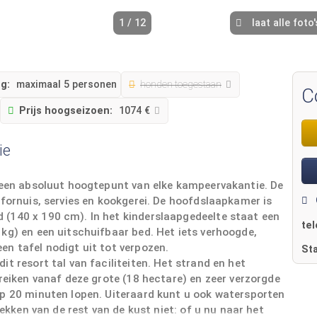
1 / 12
laat alle foto'
g:
maximaal 5 personen
honden toegestaan
C
Prijs hoogseizoen:
1074 €
ie
s een absoluut hoogtepunt van elke kampeervakantie. De
sfornuis, servies en kookgerei. De hoofdslaapkamer is
(140 x 190 cm). In het kinderslaapgedeelte staat een
te
kg) en een uitschuifbaar bed. Het iets verhoogde,
n tafel nodigt uit tot verpozen.
St
t resort tal van faciliteiten. Het strand en het
reiken vanaf deze grote (18 hectare) en zeer verzorgde
op 20 minuten lopen. Uiteraard kunt u ook watersporten
dekken van de rest van de kust niet: of u nu naar het