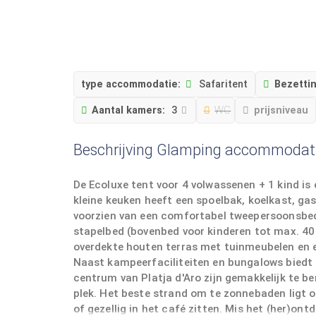
type accommodatie:
Safaritent
Bezettin
Aantal kamers:
3
WC
prijsniveau
Beschrijving Glamping accommodat
De Ecoluxe tent voor 4 volwassenen + 1 kind i
kleine keuken heeft een spoelbak, koelkast, ga
voorzien van een comfortabel tweepersoonsbed 
stapelbed (bovenbed voor kinderen tot max. 40 
overdekte houten terras met tuinmeubelen en ee
Naast kampeerfaciliteiten en bungalows biedt di
centrum van Platja d'Aro zijn gemakkelijk te be
plek. Het beste strand om te zonnebaden ligt 
of gezellig in het café zitten. Mis het (her)ont