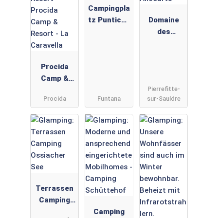
Campingpla
tz Puntica -
Domaine
Meinmobilh
des
eim
Alicourts
Procida
Camp &
Pierrefitte-
Resort - La
Procida
Funtana
sur-Sauldre
Caravella
Terrassen
Camping
Ossiacher
Camping