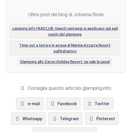
Ultimi post del blog di Johanna Risse
camping.info FANCLUB: Questi vantaggi si applicano già agli
ospiti del glamping
Time out a terra e in acqua al Marina Azzurra Resort
sull'Adriatico
Glamping allo Zaton Holiday Resort: ne vale la pena!
Consiglia questo articolo glamping.info:
e-mail
Facebook
Twitter
Whatsapp
Telegram
Pinterest