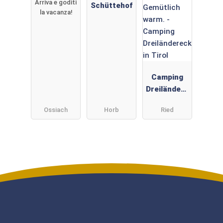
Arriva e goditi
See
Schüttehof
la vacanza!
Camping
Dreiländere
ck in Tirol
Ossiach
Horb
Ried