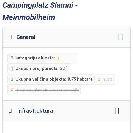
Campingplatz Slamni -
Meinmobilheim
General
kategoriju objekta:
Ukupan broj parcela:
52
Ukupna veličina objekta:
0.75 hektara
nudist
mjesto za glamping bez automobila
Infrastruktura
Wi-Fi
restoran
snack
supermarket