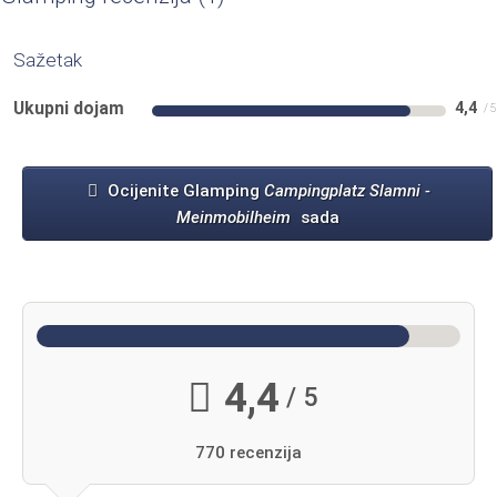
Sažetak
Ukupni dojam
4,4
Ocijenite Glamping
Campingplatz Slamni -
Meinmobilheim
sada
4,4
/ 5
770 recenzija