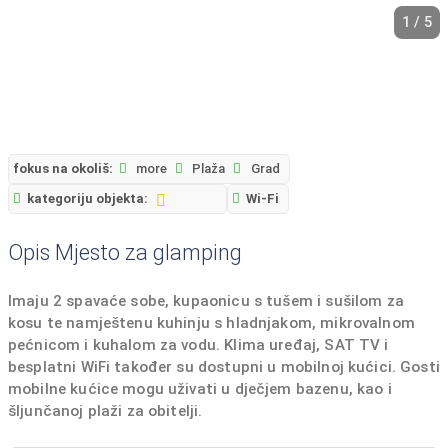
1 / 5
fokus na okoliš:
more
Plaža
Grad
kategoriju objekta:
Wi-Fi
Opis Mjesto za glamping
Imaju 2 spavaće sobe, kupaonicu s tušem i sušilom za
kosu te namještenu kuhinju s hladnjakom, mikrovalnom
pećnicom i kuhalom za vodu. Klima uređaj, SAT TV i
besplatni WiFi također su dostupni u mobilnoj kućici. Gosti
mobilne kućice mogu uživati ​​u dječjem bazenu, kao i
šljunčanoj plaži za obitelji.