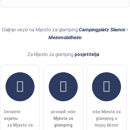
Ime
Prezime
Daljnje veze na Mjesto za glamping
Campingplatz Slamni -
Meinmobilheim
E-mail adresa (neće biti objavljena)
Za Mjesto za glamping
posjetitelja
Ovime prihvaćam
uvjete i odredbe
.
Pročitao sam
izjavu o zaštiti podataka
.
postaviti javno pitanje
Otkazati
Ostavite
pronađi više
više Mjesta za
ocjenu
Mjesta za
glamping u
Napomena:
Imajte na umu da su javna pitanja
vidljiva svim
za Mjesto za
glamping
mojoj blizini
posjetiteljima
.