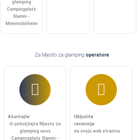
glamping
Kliknite ovdje da postavite
pojedinačno pitanje
unosu
Campingplatz
Mjesto za glamping
.
Slamni -
Meinmobilheim
Za Mjesto za glamping
operatore
Ažurirajte
Uključite
ili poboljšajte Mjesto za
recenzije
glamping unos
na svoju web stranicu
Campingplatz Slamni -