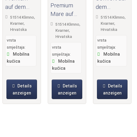
Premium
auf dem
dem
Mare auf
Campingpla
Campingpla
51514 Klimno,
51514 Klimno,
dem
tz Slamni
tz Slamni
Kvarner,
Kvarner,
51514 Klimno,
Hrvatska
Hrvatska
Campingpla
Kvarner,
Hrvatska
tz Slamni
vrsta
vrsta
smještaja:
vrsta
smještaja:
Mobilna
smještaja:
Mobilna
kućica
Mobilna
kućica
kućica
Details
Details
Details
anzeigen
anzeigen
anzeigen