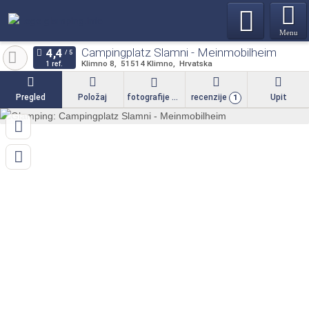
Menu
Campingplatz Slamni - Meinmobilheim
Klimno 8
51514
Klimno
Hrvatska
1 ref.
Pregled
Položaj
fotografije
recenzije
Upit
1