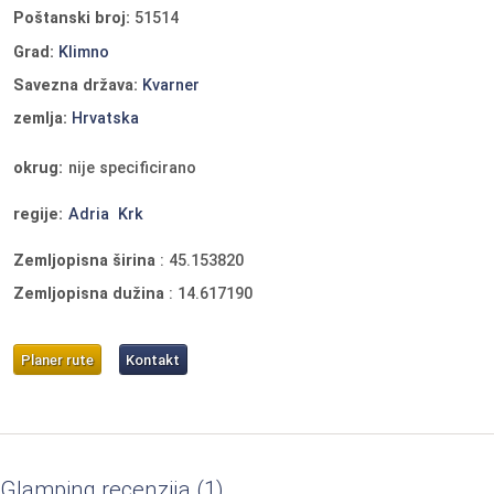
Poštanski broj:
51514
Grad:
Klimno
Savezna država:
Kvarner
zemlja:
Hrvatska
okrug:
nije specificirano
regije:
Adria
Krk
Zemljopisna širina
:
45.153820
Zemljopisna dužina
:
14.617190
Planer rute
Kontakt
Glamping recenzija
1