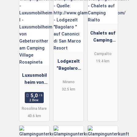
Chalets auf
Camping
Rialto
Campalto
Lodgezelt
19.4 km
"Bagolaro "
Luxusmobil
auf
heim von
Canonici di
Mirano
Gebetsroith
San Marco
32.5 km
er am
Resort
2 Bew.
Camping
Rosolina Mare
Village
40.6 km
Rosapineta