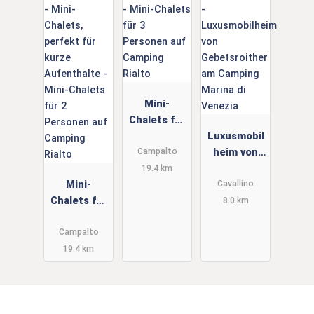
Mini-
Chalets für
3 Personen
Luxusmobil
auf
heim von
Campalto
Camping
Gebetsroith
19.4 km
Mini-
Rialto
er am
Cavallino
Chalets für
Camping
8.0 km
2 Personen
Marina di
auf
Venezia
Campalto
Camping
19.4 km
Rialto