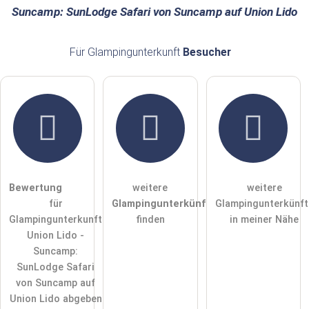
öffentliche Frage stellen
Abbrechen
Suncamp: SunLodge Safari von Suncamp auf Union Lido
Hinweis:
Bitte beachten Sie, öffentliche Fragen sind
für alle
Für Glampingunterkunft
Besucher
Besucher sichtbar
.
Klicken Sie hier um eine
individuelle Frage
an den
Glampingunterkunft-Eintrag zu stellen
.
Bewertung
weitere
weitere
für
Glampingunterkünfte
Glampingunterkünft
Glampingunterkunft
finden
in meiner Nähe
Union Lido -
Suncamp:
SunLodge Safari
von Suncamp auf
Union Lido abgeben