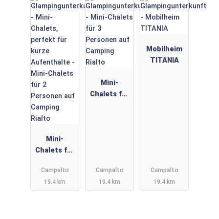
Mobilheim
TITANIA
Mini-
Chalets für
3 Personen
auf
Camping
Mini-
Rialto
Chalets für
2 Personen
Campalto
Campalto
Campalto
auf
19.4 km
19.4 km
19.4 km
Camping
Rialto