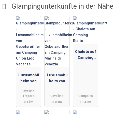
Glampingunterkünfte in der Nähe
Chalets auf
Camping
Rialto
Luxusmobil
Luxusmobil
heim von
heim von
Gebetsroith
Gebetsroith
Cavallino-
er am
er am
Treporti
Cavallino
Campalto
Camping
Camping
0.4 km
8.0 km
19.4 km
Union Lido
Marina di
Vacanze
Venezia