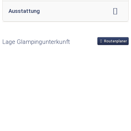
durchschnittliche Größe:
40 qm
Ausstattung
Personenbelegung:
max. 5 Personen
Anzahl Zimmer:
3
Klimaanlage
Heizung
Anzahl Doppelbetten:
1
Anzahl Einzelbetten:
2
Lage Glampingunterkunft
Routenplaner
zusätzliche Schlafmöglichkeiten:
1
getrennte Schlafbereiche
Kissen/Decken
WC
Waschbecken
Dusche
Badewanne
Terrasse
Sonnenliegen
Gartenmöbel
Grill
Kochmöglichkeit
Mikrowelle
Wasserkocher
Kaffeemaschine
Kühlschrank
Geschirr und Besteck
Geschirrspüler