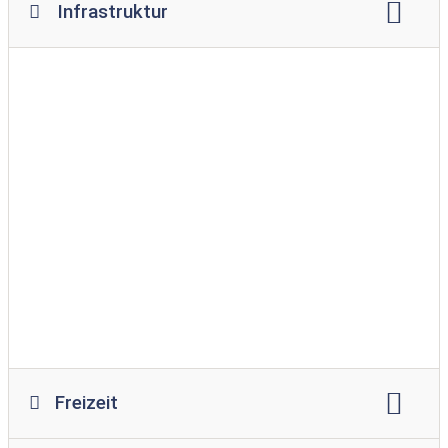
Infrastruktur
WLAN
Restaurant
Imbiss
Supermarkt
Brötchenservice
Spielplatz
Spielraum
Swimmingpool
Hallenbad
Hundewiese
Bademöglichkeit für Hunde
barrierefreier Zugang ins Wasser
Waschmaschine
Wäschetrockner
Freizeit