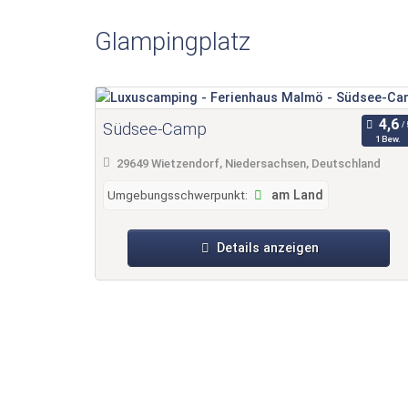
Schwanensee: Für die Kinder gibt es in der Nä
Hochseilgarten und der Reiterhof sind nicht w
Glampingplatz
ausgewählte Speisen und in der Villa-Kuddelmud
Südsee-Camp
1 Bew.
29649 Wietzendorf, Niedersachsen, Deutschland
Umgebungsschwerpunkt:
am Land
Details anzeigen