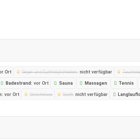
or Ort
Segel- und Surfmöglichkeiten:
nicht verfügbar
Tauchstat
Badestrand:
vor Ort
Sauna
Massagen
Tennis
n:
vor Ort
Streichelzoo
Skilift:
nicht verfügbar
Langlaufl