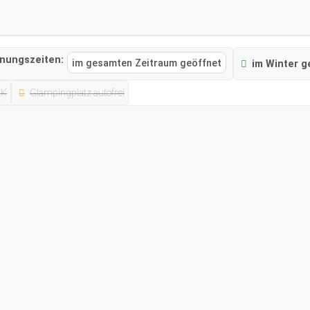
fnungszeiten:
im gesamten Zeitraum geöffnet
im Winter g
KK
Glampingplatz autofrei