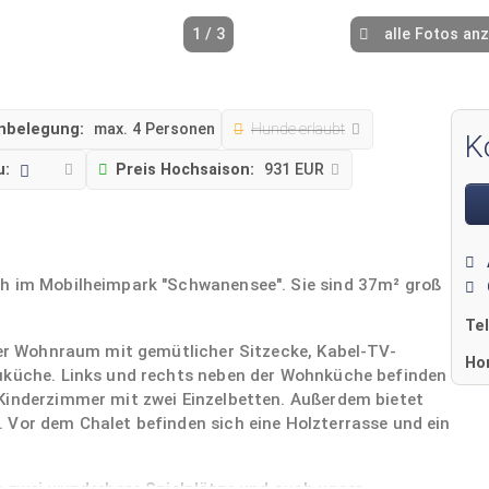
1 / 3
alle Fotos an
nbelegung:
max. 4 Personen
Hunde erlaubt
K
u:
Preis Hochsaison:
931 EUR
ch im Mobilheimpark "Schwanensee". Sie sind 37m² groß
Te
oßer Wohnraum mit gemütlicher Sitzecke, Kabel-TV-
Ho
auküche. Links und rechts neben der Wohnküche befinden
Kinderzimmer mit zwei Einzelbetten. Außerdem bietet
 Vor dem Chalet befinden sich eine Holzterrasse und ein