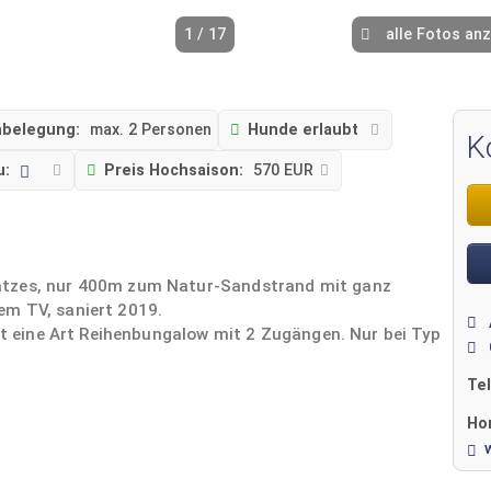
1 / 17
alle Fotos an
belegung:
max. 2 Personen
Hunde erlaubt
K
u:
Preis Hochsaison:
570 EUR
atzes, nur 400m zum Natur-Sandstrand mit ganz
em TV, saniert 2019.
ist eine Art Reihenbungalow mit 2 Zugängen. Nur bei Typ
Te
Ho