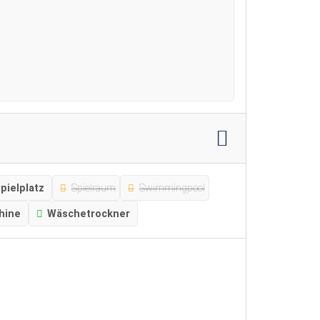
pielplatz
Spielraum
Swimmingpool
hine
Wäschetrockner