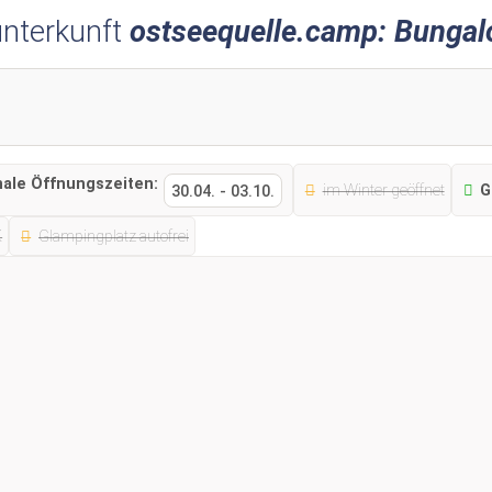
nterkunft
ostseequelle.camp: Bungal
nale Öffnungszeiten:
im Winter geöffnet
G
30.04.
-
03.10.
K
Glampingplatz autofrei