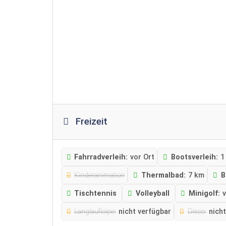
Freizeit
Fahrradverleih:
vor Ort
Bootsverleih:
1
Kinderanimation
Thermalbad:
7 km
B
Tischtennis
Volleyball
Minigolf:
v
Langlaufloipe:
nicht verfügbar
Disco:
nich