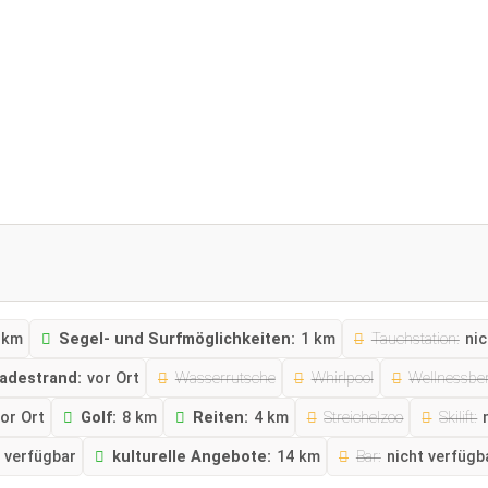
 km
Segel- und Surfmöglichkeiten:
1 km
Tauchstation:
nic
adestrand:
vor Ort
Wasserrutsche
Whirlpool
Wellnessbe
or Ort
Golf:
8 km
Reiten:
4 km
Streichelzoo
Skilift:
t verfügbar
kulturelle Angebote:
14 km
Bar:
nicht verfügb