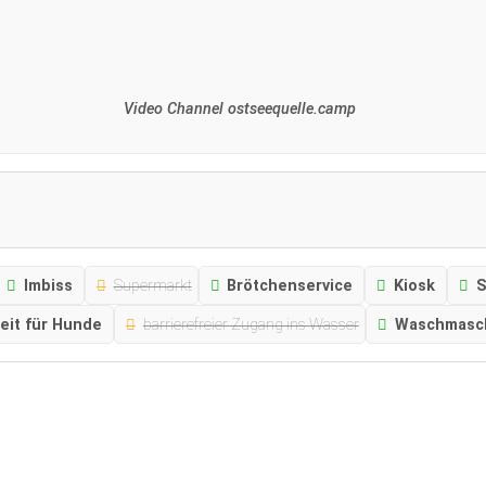
Video Channel ostseequelle.camp
Imbiss
Supermarkt
Brötchenservice
Kiosk
S
eit für Hunde
barrierefreier Zugang ins Wasser
Waschmasc