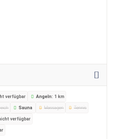
ht verfügbar
Angeln:
1 km
reich
Sauna
Massagen
Tennis
nicht verfügbar
ar