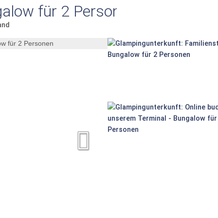
alow für 2 Personen
and