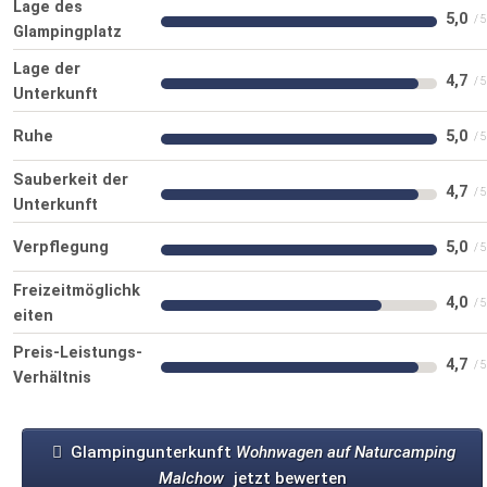
Lage des
5,0
Glampingplatz
Lage der
4,7
Unterkunft
Ruhe
5,0
Sauberkeit der
4,7
Unterkunft
Verpflegung
5,0
Freizeitmöglichk
4,0
eiten
Preis-Leistungs-
4,7
Verhältnis
Glampingunterkunft
Wohnwagen auf Naturcamping
Malchow
jetzt bewerten