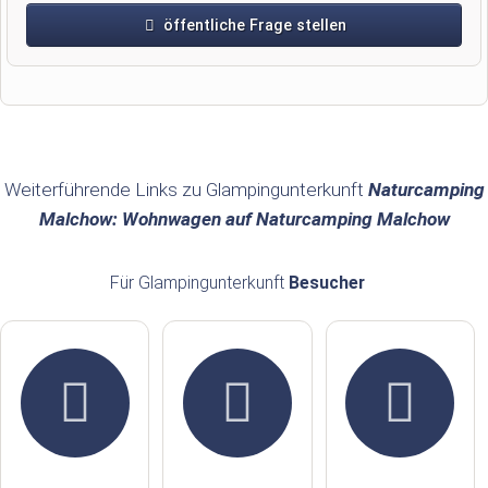
öffentliche Frage stellen
Vorname
Name
Weiterführende Links zu Glampingunterkunft
Naturcamping
Malchow: Wohnwagen auf Naturcamping Malchow
E-Mail-Adresse (wird nicht veröffentlicht)
Für Glampingunterkunft
Besucher
Hiermit akzeptiere ich die
AGB
.
Die
Datenschutzerklärung
habe ich zur Kenntnis genommen.
öffentliche Frage stellen
Abbrechen