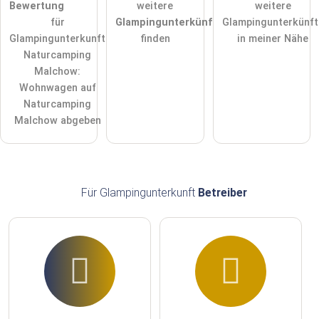
Bewertung
weitere
weitere
für
Glampingunterkünfte
Glampingunterkünft
Hinweis:
Bitte beachten Sie, öffentliche Fragen sind
für alle
Glampingunterkunft
finden
in meiner Nähe
Besucher sichtbar
.
Naturcamping
Klicken Sie hier um eine
individuelle Frage
an den
Malchow:
Glampingunterkunft-Eintrag zu stellen
.
Wohnwagen auf
Naturcamping
Malchow abgeben
Für Glampingunterkunft
Betreiber