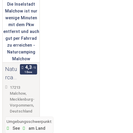
Natu
1 Bew.
rcam
ping
17213
Malc
Malchow,
Mecklenburg-
how
Vorpommern,
Deutschland
Umgebungsschwerpunkt:
See
am Land