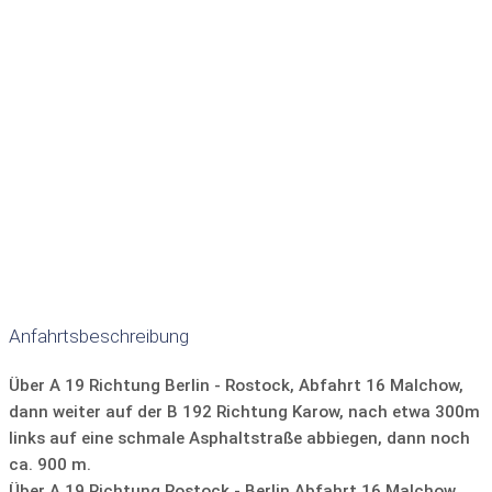
maßgeschneidertes Angebot für Ihren Aufenthalt.
getrennte Schlafbereiche
Kissen/Decken
Anzahl der Unterkünfte dieses Typs:
4
Bettwäsche:
gegen Gebühr
WC
durchschnittliche Größe:
13 qm
Waschbecken
Dusche
Badewanne
Personenbelegung:
max. 5 Personen
Terrasse
Sonnenliegen
Gartenmöbel
Unterkunft alleinstehend
Hunde erlaubt
Grill
Kochmöglichkeit
Mikrowelle
Lage am Campingplatz:
zentral
Wasserkocher
Kaffeemaschine
Kühlschrank
Geschirr und Besteck
Geschirrspüler
TV
Anfahrtsbeschreibung
Über A 19 Richtung Berlin - Rostock, Abfahrt 16 Malchow,
dann weiter auf der B 192 Richtung Karow, nach etwa 300m
links auf eine schmale Asphaltstraße abbiegen, dann noch
ca. 900 m.
Über A 19 Richtung Rostock - Berlin Abfahrt 16 Malchow,