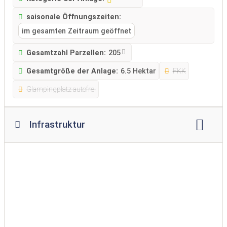
saisonale Öffnungszeiten:
im gesamten Zeitraum geöffnet
Gesamtzahl Parzellen:
205
Gesamtgröße der Anlage:
6.5 Hektar
FKK
Glampingplatz autofrei
Infrastruktur
WLAN
Lagerfeuerplatz
Restaurant
Imbiss
Supermarkt
Brötchenservice
Spielplatz
Spielraum
Swimmingpool
Hallenbad
Hundewiese
Bademöglichkeit für Hunde