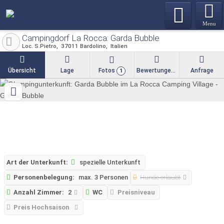
Menu
Campingdorf La Rocca: Garda Bubble
Loc. S.Pietro
37011
Bardolino
Italien
Übersicht
Lage
Fotos
Bewertungen
Anfrage
1
Art der Unterkunft:
spezielle Unterkunft
Personenbelegung:
max. 3 Personen
Hunde erlaubt
Anzahl Zimmer:
2
WC
Preisniveau
Preis Hochsaison