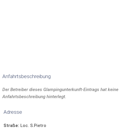
Anzahl Badezimmer:
1
WC
Bad und WC getrennt
Waschbecken
Dusche
Badewanne
Handtücher:
inklusive
Terrasse
Gartenmöbel
Grill
Kochmöglichkeit
Mikrowelle
Wasserkocher
Kaffeemaschine
Kühlschrank
Gefrierschrank
Kochutensilien
Geschirrspüler
TV
Safe
Anfahrtsbeschreibung
Parkplatz bei Unterkunft
Der Betreiber dieses Glampingunterkunft-Eintrags hat keine
Anfahrtsbeschreibung hinterlegt.
Adresse
Straße:
Loc. S.Pietro