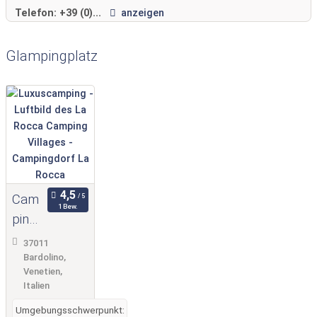
Bubble über keine Küche verfügt und Haustiere nicht
Telefon:
+39 (0)...
anzeigen
gestattet sind.
Glampingplatz
Cam
1 Bew.
pingd
orf
37011
La
Bardolino,
Venetien,
Rocc
Italien
a
Umgebungsschwerpunkt: