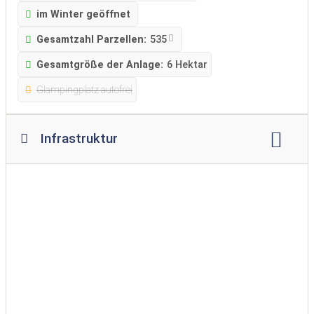
im Winter geöffnet
Gesamtzahl Parzellen:
535
Gesamtgröße der Anlage:
6 Hektar
Glampingplatz autofrei
Infrastruktur
WLAN
Lagerfeuerplatz
Restaurant
Imbiss
Supermarkt
Brötchenservice
Kiosk
Spielplatz
Swimmingpool
Hallenbad
Hundewiese
Bademöglichkeit für Hunde
barrierefreier Zugang ins Wasser
Waschmaschine
Wäschetrockner