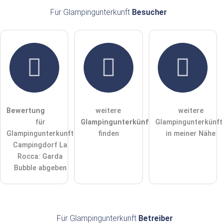
E-Mail-Adresse (wird nicht veröffentlicht)
Für Glampingunterkunft
Besucher
Hiermit akzeptiere ich die
AGB
.
Die
Datenschutzerklärung
habe ich zur Kenntnis genommen.
öffentliche Frage stellen
Abbrechen
Bewertung
weitere
weitere
für
Glampingunterkünfte
Glampingunterkünft
Hinweis:
Bitte beachten Sie, öffentliche Fragen sind
für alle
Glampingunterkunft
finden
in meiner Nähe
Besucher sichtbar
.
Campingdorf La
Klicken Sie hier um eine
individuelle Frage
an den
Rocca: Garda
Glampingunterkunft-Eintrag zu stellen
.
Bubble abgeben
Für Glampingunterkunft
Betreiber