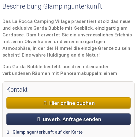
Beschreibung Glampingunterkunft
Das La Rocca Camping Village präsentiert stolz das neue
und exklusive Garda Bubble mit Seeblick, einzigartig am
Gardasee. Damit erwartet Sie ein unvergessliches Erlebnis
mitten in Olivenhainen und einer einzigartigen
Atmosphäre, in der der Himmel die einzige Grenze zu sein
scheint! Eine wahre Huldigung an die Natur!
Das Garda Bubble besteht aus drei miteinander
verbundenen Räumen mit Panoramakuppeln: einem
gemütlichen Wohnbereich, einem Schlafzimmer mit
romantischem Himmelbett und einem voll ausgestatteten
Kontakt
Badezimmer mit Dusche, Waschbecken und Toilette. Der
Außenbereich bietet sämtlichen Komfort, um Ihnen
Hier online buchen
maximale Entspannung zu ermöglichen: Es gibt einen
Tisch und Stühle, Liegestühle sowie einen privaten,
unverb. Anfrage senden
beheizten Whirlpool. Im Preis inbegriffen sind ein
typisches Frühstück, zwei City Bikes und täglicher
Glampingunterkunft auf der Karte
Reinigungsservice. Bitte beachten Sie, dass das Garda