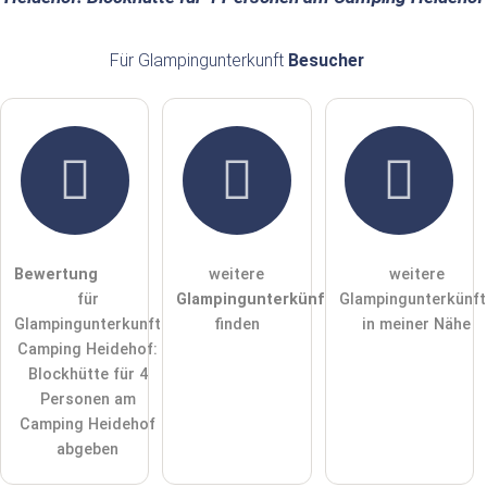
E-Mail-Adresse (wird nicht veröffentlicht)
Für Glampingunterkunft
Besucher
Hiermit akzeptiere ich die
AGB
.
Die
Datenschutzerklärung
habe ich zur Kenntnis genommen.
öffentliche Frage stellen
Abbrechen
Bewertung
weitere
weitere
für
Glampingunterkünfte
Glampingunterkünft
Hinweis:
Bitte beachten Sie, öffentliche Fragen sind
für alle
Glampingunterkunft
finden
in meiner Nähe
Besucher sichtbar
.
Camping Heidehof:
Klicken Sie hier um eine
individuelle Frage
an den
Blockhütte für 4
Glampingunterkunft-Eintrag zu stellen
.
Personen am
Camping Heidehof
abgeben