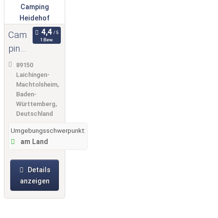
Cam
1 Bew.
ping
Heid
89150
ehof
Laichingen-
Machtolsheim,
Baden-
Württemberg,
Deutschland
Umgebungsschwerpunkt:
am Land
Details
anzeigen