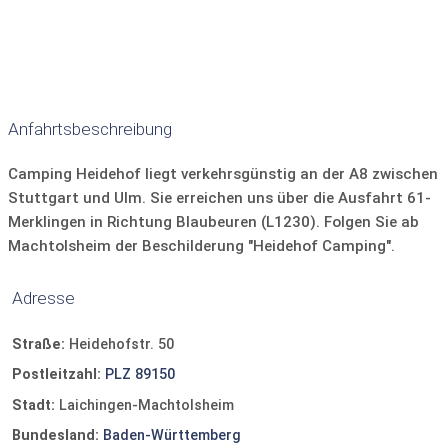
Unterkunft alleinstehend
Hunde erlaubt
Handtücher:
nicht vorhanden
Sonnenliegen
Lage am Campingplatz:
Grill
Kochmöglichkeit
Mikrowelle
In Rezeptionsnähe, kurze Wege zum Restaurant,
Wasserkocher
Kaffeemaschine
Kühlschrank
Supermarkt und Sanitärgebäude.
Geschirr und Besteck
Geschirrspüler
TV
Anfahrtsbeschreibung
Camping Heidehof liegt verkehrsgünstig an der A8 zwischen
Stuttgart und Ulm. Sie erreichen uns über die Ausfahrt 61-
Merklingen in Richtung Blaubeuren (L1230). Folgen Sie ab
Machtolsheim der Beschilderung "Heidehof Camping".
Adresse
Straße:
Heidehofstr. 50
Postleitzahl:
PLZ 89150
Stadt:
Laichingen-Machtolsheim
Bundesland:
Baden-Württemberg