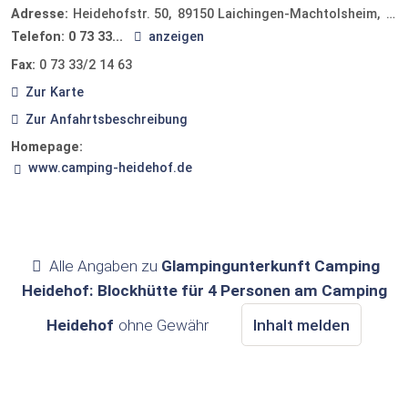
Adresse:
Heidehofstr. 50
89150
Laichingen-Machtolsheim
Deu
Telefon:
0 73 33...
anzeigen
Fax:
0 73 33/2 14 63
Zur Karte
Zur Anfahrtsbeschreibung
Homepage:
www.camping-heidehof.de
Alle Angaben zu
Glampingunterkunft Camping
Heidehof: Blockhütte für 4 Personen am Camping
Heidehof
ohne Gewähr
Inhalt melden