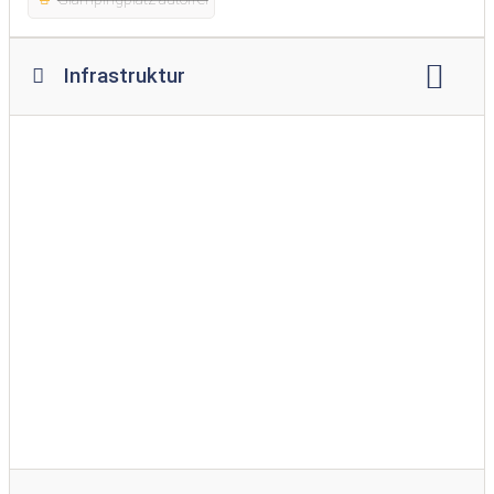
Infrastruktur
Lagerfeuerplatz
Restaurant
Imbiss
Supermarkt
Brötchenservice
Spielplatz
Spielraum
Swimmingpool
Hallenbad
Hundewiese
Bademöglichkeit für Hunde
Waschmaschine
Wäschetrockner