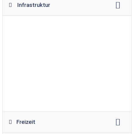
Infrastruktur
WLAN
Lagerfeuerplatz
Restaurant
Imbiss
Supermarkt
Brötchenservice
Spielplatz
Spielraum
Swimmingpool
Hallenbad
Hundewiese
Bademöglichkeit für Hunde
barrierefreier Zugang ins Wasser
Waschmaschine
Wäschetrockner
Freizeit