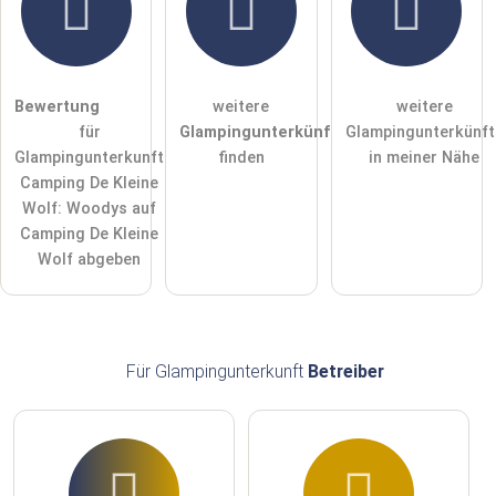
Die
Datenschutzerklärung
habe ich zur Kenntnis genommen.
öffentliche Frage stellen
Abbrechen
Bewertung
weitere
weitere
für
Glampingunterkünfte
Glampingunterkünft
Hinweis:
Bitte beachten Sie, öffentliche Fragen sind
für alle
Glampingunterkunft
finden
in meiner Nähe
Besucher sichtbar
.
Camping De Kleine
Klicken Sie hier um eine
individuelle Frage
an den
Wolf: Woodys auf
Glampingunterkunft-Eintrag zu stellen
.
Camping De Kleine
Wolf abgeben
Für Glampingunterkunft
Betreiber