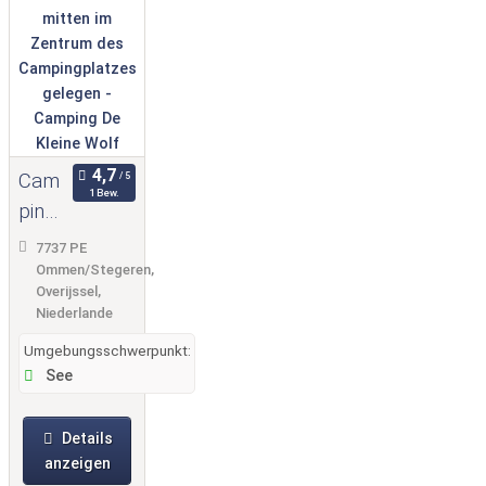
Cam
1 Bew.
ping
De
7737 PE
Klein
Ommen/Stegeren,
Overijssel,
e
Niederlande
Wolf
Umgebungsschwerpunkt:
See
Details
anzeigen