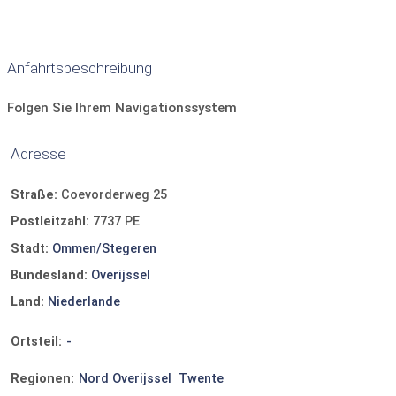
Mikrowelle
Wasserkocher
Kaffeemaschine
Kühlschrank
Geschirr und Besteck
Anfahrtsbeschreibung
Geschirrspüler
Folgen Sie Ihrem Navigationssystem
Adresse
Straße:
Coevorderweg 25
Postleitzahl:
7737 PE
Stadt:
Ommen/Stegeren
Bundesland:
Overijssel
Land:
Niederlande
Ortsteil:
-
Regionen:
Nord Overijssel
Twente