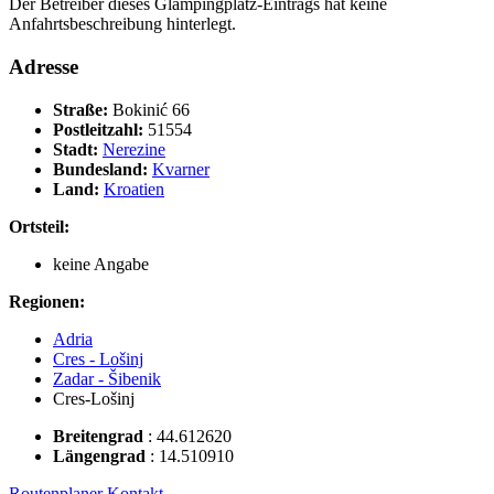
Der Betreiber dieses Glampingplatz-Eintrags hat keine
Anfahrtsbeschreibung hinterlegt.
Adresse
Straße:
Bokinić 66
Postleitzahl:
51554
Stadt:
Nerezine
Bundesland:
Kvarner
Land:
Kroatien
Ortsteil:
keine Angabe
Regionen:
Adria
Cres - Lošinj
Zadar - Šibenik
Cres-Lošinj
Breitengrad
:
44.612620
Längengrad
:
14.510910
Routenplaner
Kontakt