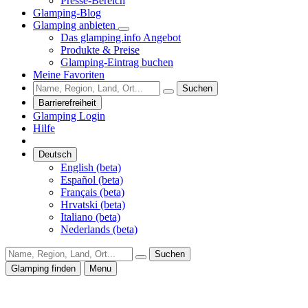
Presse-Bereich
Glamping-Blog
Glamping anbieten
Das glamping.info Angebot
Produkte & Preise
Glamping-Eintrag buchen
Meine Favoriten
Suchen
Barrierefreiheit
Glamping Login
Hilfe
Deutsch
English (beta)
Español (beta)
Français (beta)
Hrvatski (beta)
Italiano (beta)
Nederlands (beta)
Suchen
Glamping finden
Menu