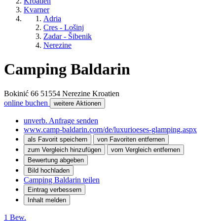
Kroatien
Kvarner
Adria
Cres - Lošinj
Zadar - Šibenik
Nerezine
Camping Baldarin
Bokinić 66
51554
Nerezine
Kroatien
online buchen
weitere Aktionen
unverb. Anfrage senden
www.camp-baldarin.com/de/luxurioeses-glamping.aspx
als Favorit speichern
von Favoriten entfernen
zum Vergleich hinzufügen
vom Vergleich entfernen
Bewertung abgeben
Bild hochladen
Camping Baldarin teilen
Eintrag verbessern
Inhalt melden
1 Bew.