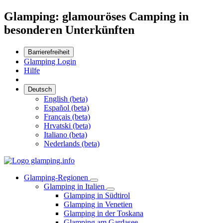
Glamping: glamouröses Camping in
besonderen Unterkünften
Barrierefreiheit
Glamping Login
Hilfe
Deutsch
English (beta)
Español (beta)
Français (beta)
Hrvatski (beta)
Italiano (beta)
Nederlands (beta)
Glamping-Regionen
Glamping in Italien
Glamping in Südtirol
Glamping in Venetien
Glamping in der Toskana
Glamping am Gardasee