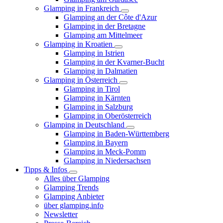
Glamping in Frankreich
Glamping an der Côte d'Azur
Glamping in der Bretagne
Glamping am Mittelmeer
Glamping in Kroatien
Glamping in Istrien
Glamping in der Kvarner-Bucht
Glamping in Dalmatien
Glamping in Österreich
Glamping in Tirol
Glamping in Kärnten
Glamping in Salzburg
Glamping in Oberösterreich
Glamping in Deutschland
Glamping in Baden-Württemberg
Glamping in Bayern
Glamping in Meck-Pomm
Glamping in Niedersachsen
Tipps & Infos
Alles über Glamping
Glamping Trends
Glamping Anbieter
über glamping.info
Newsletter