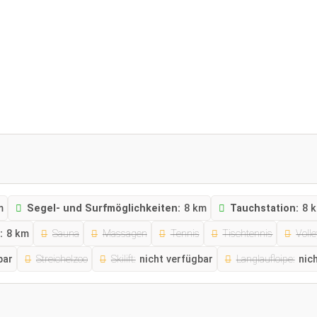
m
Segel- und Surfmöglichkeiten:
8 km
Tauchstation:
8 
:
8 km
Sauna
Massagen
Tennis
Tischtennis
Volle
bar
Streichelzoo
Skilift:
nicht verfügbar
Langlaufloipe:
nic