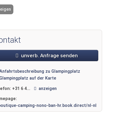
zeigen
2 / 12
ontakt
unverb. Anfrage senden
Anfahrtsbeschreibung zu Glampingplatz
Glampingplatz auf der Karte
lefon:
+31 6 4...
anzeigen
mepage:
boutique-camping-nono-ban-hr.book.direct/nl-nl