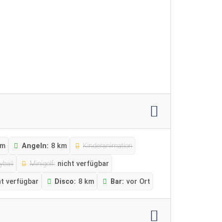
km
Angeln:
8 km
Kinderanimation
yball
Minigolf:
nicht verfügbar
ht verfügbar
Disco:
8 km
Bar:
vor Ort