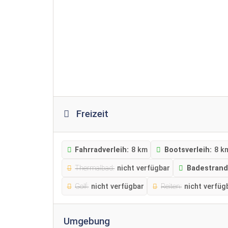
Freizeit
Fahrradverleih:
8 km
Bootsverleih:
8 k
Thermalbad:
nicht verfügbar
Badestrand
Golf:
nicht verfügbar
Reiten:
nicht verfüg
Umgebung