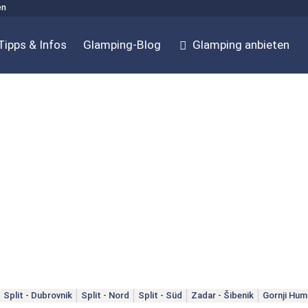
en
Tipps & Infos
Glamping-Blog
Glamping anbieten
Split - Dubrovnik
Split - Nord
Split - Süd
Zadar - Šibenik
Gornji Hu