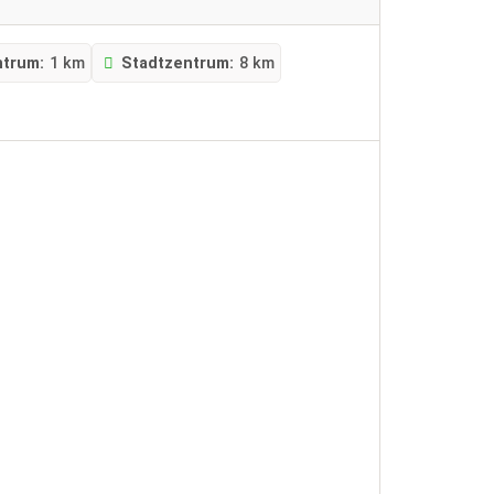
ntrum:
1 km
Stadtzentrum:
8 km