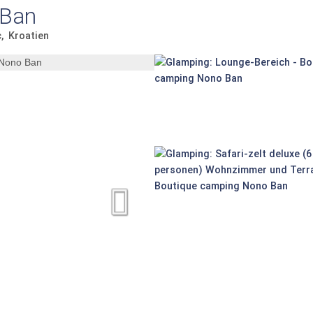
 Ban
c
Kroatien