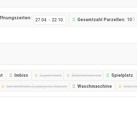
ffnungszeiten:
Gesamtzahl Parzellen:
10
27.04.
-
22.10.
nt
Imbiss
Supermarkt
Brötchenservice
Spielplatz
barrierefreier Zugang ins Wasser
Waschmaschine
Wäsche