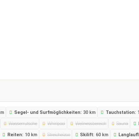
km
Segel- und Surfmöglichkeiten:
30 km
Tauchstation:
Wasserrutsche
Whirlpool
Wellnessbereich
Sauna
Reiten:
10 km
Streichelzoo
Skilift:
60 km
Langlaufl