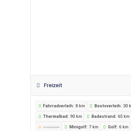
Freizeit
Fahrradverleih:
8 km
Bootsverleih:
30 
Thermalbad:
90 km
Badestrand:
65 km
Volleyball
Minigolf:
7 km
Golf:
6 km