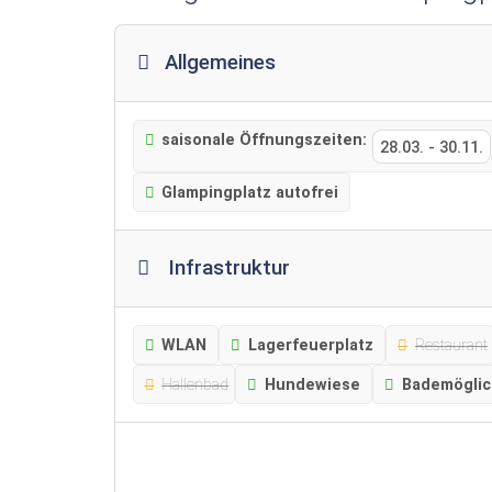
Allgemeines
saisonale Öffnungszeiten:
28.03.
-
30.11.
Glampingplatz autofrei
Infrastruktur
WLAN
Lagerfeuerplatz
Restaurant
Hallenbad
Hundewiese
Bademöglic