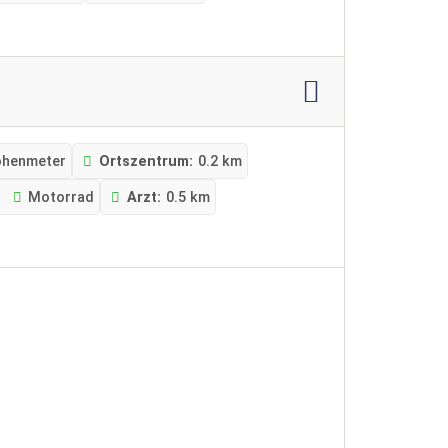
öhenmeter
Ortszentrum:
0.2 km
d
Motorrad
Arzt:
0.5 km