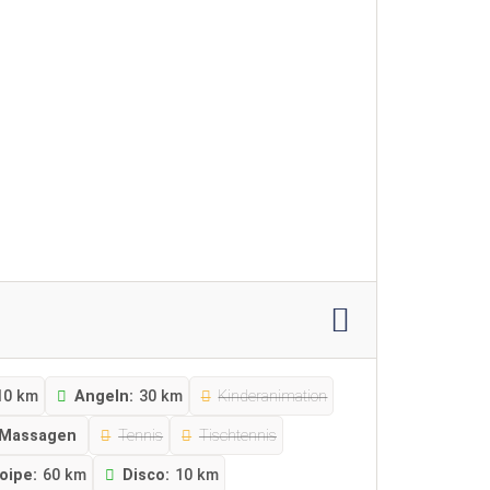
10 km
Angeln:
30 km
Kinderanimation
Massagen
Tennis
Tischtennis
oipe:
60 km
Disco:
10 km