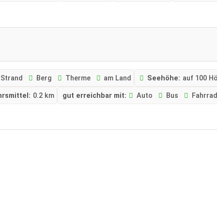
Strand
Berg
Therme
am Land
Seehöhe:
auf 100 H
rsmittel:
0.2 km
gut erreichbar mit:
Auto
Bus
Fahrra