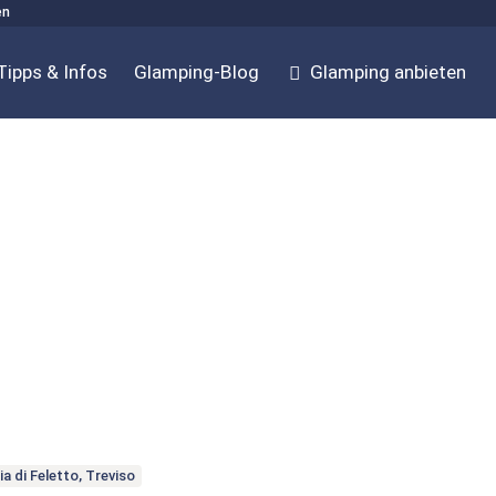
en
Tipps & Infos
Glamping-Blog
Glamping anbieten
a di Feletto, Treviso