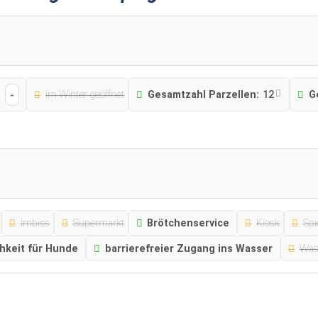
im Winter geöffnet
Gesamtzahl Parzellen:
12
G
-
Imbiss
Supermarkt
Brötchenservice
Kiosk
Spi
hkeit für Hunde
barrierefreier Zugang ins Wasser
Was