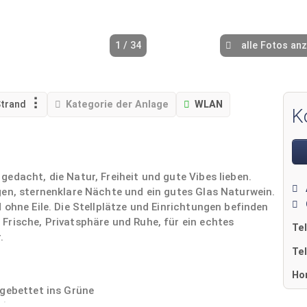
1 / 34
alle Fotos an
trand
Kategorie der Anlage
WLAN
K
edacht, die Natur, Freiheit und gute Vibes lieben.
gen, sternenklare Nächte und ein gutes Glas Naturwein.
 ohne Eile. Die Stellplätze und Einrichtungen befinden
Frische, Privatsphäre und Ruhe, für ein echtes
Te
.
Te
Ho
ngebettet ins Grüne
ping