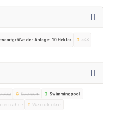
esamtgröße der Anlage:
10 Hektar
FKK
elplatz
Spielraum
Swimmingpool
chmaschine
Wäschetrockner