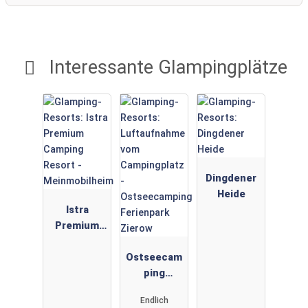
Interessante Glampingplätze
Dingdener
Heide
Istra
Premium
Camping
Resort -
Ostseecam
Meinmobilh
ping
eim
Ferienpark
Endlich
Zierow