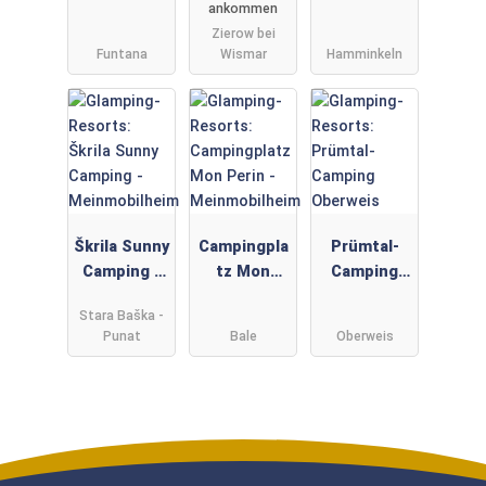
ankommen
Zierow bei
Funtana
Wismar
Hamminkeln
Škrila Sunny
Campingpla
Prümtal-
Camping -
tz Mon
Camping
Meinmobilh
Perin -
Oberweis
Stara Baška -
eim
Meinmobilh
Punat
Bale
Oberweis
eim