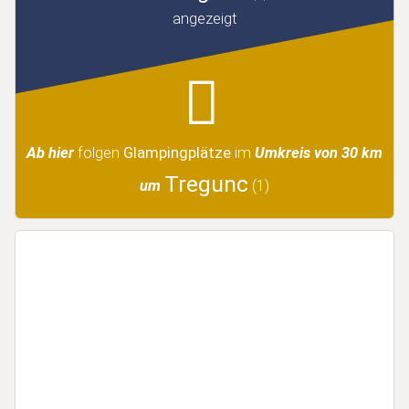
angezeigt
Ab hier
folgen
Glampingplätze
im
Umkreis von 30 km
Tregunc
um
(1)