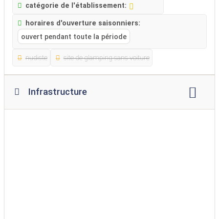
catégorie de l'établissement:
horaires d'ouverture saisonniers:
ouvert pendant toute la période
nudiste
site de glamping sans voiture
Infrastructure
Wi-Fi
emplacement pour feu de camp
restaurant
collation
supermarché
Service de pain
aire de jeux
marge de manœuvre
piscine
piscine intérieure
parc à chiens
zone de bain pour chiens
accès sans obstacle à l'eau
machine à laver