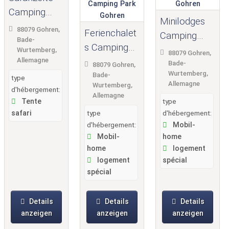
Camping
Minilodges
Park
88079 Gohren,
Ferienchalet
Camping
Gohren
Bade-
s Camping
Park
Wurtemberg,
88079 Gohren,
Park
Allemagne
Gohren
Bade-
88079 Gohren,
Wurtemberg,
Gohren
Bade-
type
Allemagne
Wurtemberg,
d'hébergement:
Allemagne
Tente
type
safari
type
d'hébergement:
d'hébergement:
Mobil-
Mobil-
home
home
logement
logement
spécial
spécial
Details
Details
Details
anzeigen
anzeigen
anzeigen