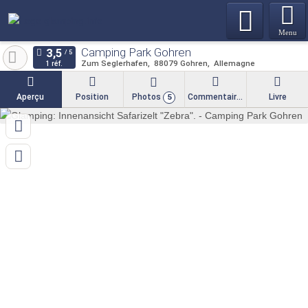
Menu
Camping Park Gohren
Zum Seglerhafen
88079
Gohren
Allemagne
1 réf.
Aperçu
Position
Photos
Commentaires
Livre
5