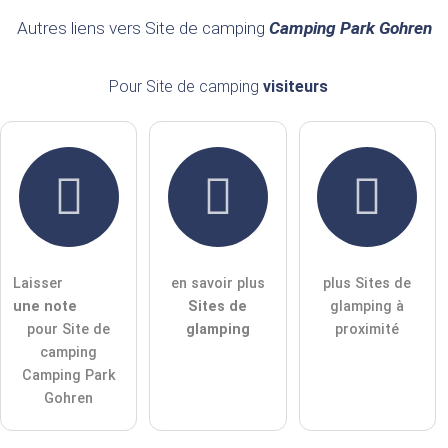
Nom de famille
Autres liens vers Site de camping
Camping Park Gohren
Pour Site de camping
visiteurs
Les adresses e-mail ne seront pas publiées)
J'accepte par la présente les
termes et conditions
.
J'ai lu la
déclaration de protection des données
.
Laisser
en savoir plus
plus Sites de
poser une question publique
Annuler
une note
Sites de
glamping à
pour Site de
glamping
proximité
Remarque :
Attention, les questions publiques sont
visibles
camping
par tous les visiteurs
.
Camping Park
Cliquez ici pour poser une
question individuelle
à l'entrée
Gohren
Site de camping
.