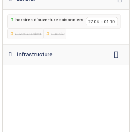
horaires d'ouverture saisonniers:
27.04.
-
01.10.
ouvert en hiver
nudiste
Infrastructure
Wi-Fi
restaurant
collation
supermarché
Service de pain
kiosque
aire de jeux
piscine
piscine intérieure