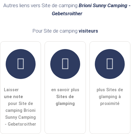
Nom de famille
Autres liens vers Site de camping
Brioni Sunny Camping -
Gebetsroither
Les adresses e-mail ne seront pas publiées)
Pour Site de camping
visiteurs
J'accepte par la présente les
termes et conditions
.
J'ai lu la
déclaration de protection des données
.
poser une question publique
Annuler
Laisser
en savoir plus
plus Sites de
une note
Sites de
glamping à
Remarque :
Attention, les questions publiques sont
visibles
pour Site de
glamping
proximité
par tous les visiteurs
.
camping Brioni
Cliquez ici pour poser une
question individuelle
à l'entrée
Sunny Camping
Site de camping
.
- Gebetsroither