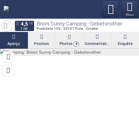
Menu
Brioni Sunny Camping - Gebetsroither
Puntižela 155
52107
Pula
Croatie
1 réf.
Aperçu
Position
Photos
Commentaires
Enquête
8