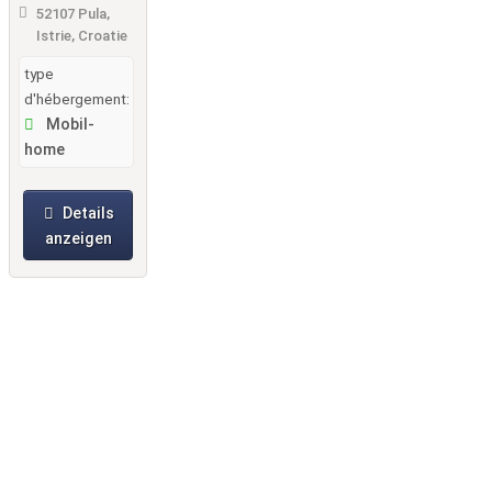
Gebetsroith
52107 Pula,
er am Brioni
Istrie, Croatie
Sunny
type
Camping
d'hébergement:
Mobil-
home
Details
anzeigen