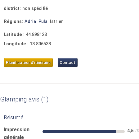
district:
non spécifié
Régions:
Adria
Pula
Istrien
Latitude
:
44.898123
Longitude
:
13.806538
Planificateur d'itinéraire
Contact
Glamping avis
1
Résumé
Impression
4,5
générale