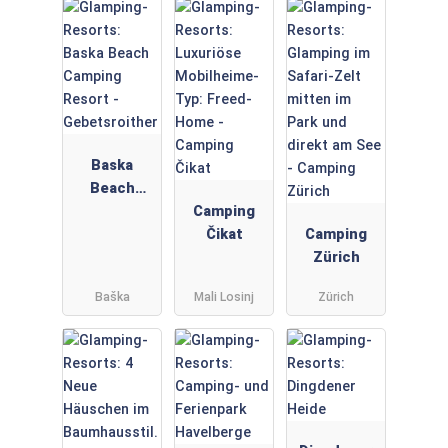
Baska
Beach
Camping
Camping
Resort -
Čikat
Camping
Gebetsroith
Zürich
er
Baška
Mali Losinj
Zürich