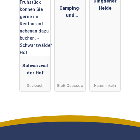
Dingdener
Camping-
Heide
und
Ferienpark
Havelberge
Schwarzwäl
der Hof
Seelbach
Groß Quassow
Hamminkeln