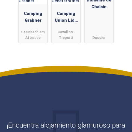
Domaine de
Chalain
Camping
Camping
Grabner
Union Lido
Vacanze -
Steinbach am
Cavallino-
Gebetsroith
Attersee
Treporti
Doucier
er
¡Encuentra alojamiento glamuroso para