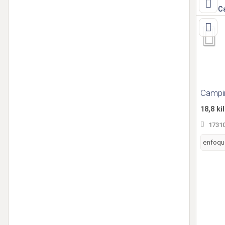
Campin
18,8 k
17310
enfoqu