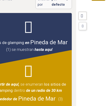
por
defecto
Pineda de Mar
s de glamping
en
(1)
se muestran
hasta aquí
rtir de aquí,
se enumeran
los sitios de
lamping
dentro
de un radio de 30 km
Pineda de Mar
rededor de
.
(3)