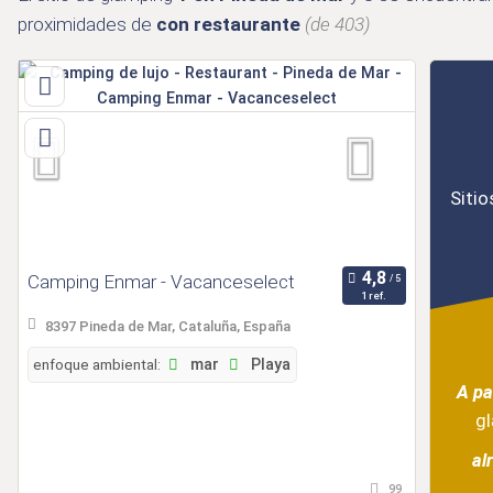
proximidades de
con restaurante
(de 403)
Sitio
Camping Enmar - Vacanceselect
1 ref.
8397 Pineda de Mar, Cataluña, España
enfoque ambiental:
mar
Playa
A pa
g
al
99