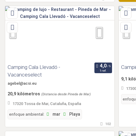
Camping Cala Llevadó -
Campi
1 ref.
Vacanceselect
9,1 ki
agebel@acsi.eu
17300
20,9 kilómetros
(Distancia desde Pineda de Mar)
enfoqu
17320 Tossa de Mar, Cataluña, España
enfoque ambiental:
mar
Playa
102