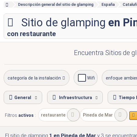
Descripción general del sitio de glamping
España
Cataluñ
Sitio de glamping
en Pi
con restaurante
Encuentra Sitios de gl
categoría de la instalación
Wifi
enfoque ambie
General
Infraestructura
Tiempo l
restaurante
Pineda de Mar
Filtros
activos
:
El sitio de glamping
1
en Pineda de Mar
y 3
se encuentra