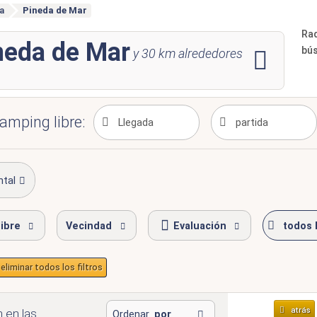
a
Pineda de Mar
Ra
neda de Mar
bú
y
30
km alrededores
amping libre:
ntal
ibre
Vecindad
Evaluación
todos l
eliminar todos los filtros
atrás
n
en las
Ordenar
por