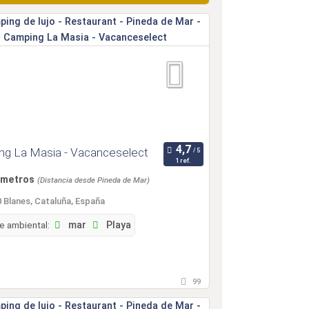
ng La Masia - Vacanceselect
1 ref.
lómetros
(Distancia desde Pineda de Mar)
 Blanes, Cataluña, España
e ambiental:
mar
Playa
99