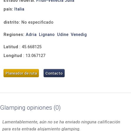
Estado federal:
Friuli-Venecia Julia
país:
Italia
distrito:
No especificado
Regiones:
Adria
Lignano
Udine
Venedig
Latitud
:
45.668125
Longitud
:
13.067127
Planeador de ruta
Contacto
Glamping opiniones
0
Lamentablemente, aún no se ha enviado ninguna calificación
para esta entrada alojamiento glamping.