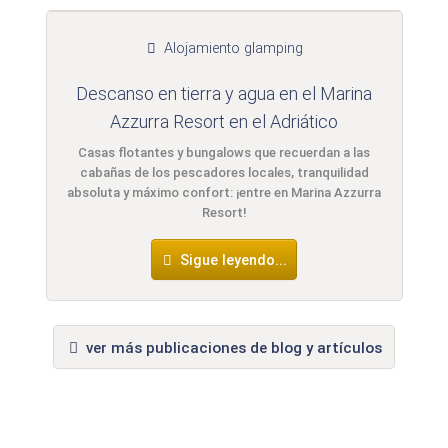
La direccion de correo no sera publicada)
Alojamiento glamping
Descanso en tierra y agua en el Marina
Azzurra Resort en el Adriático
Por la presente acepto los
términos y condiciones
.
Casas flotantes y bungalows que recuerdan a las
cabañas de los pescadores locales, tranquilidad
He leído la
declaración de protección de datos
.
absoluta y máximo confort: ¡entre en Marina Azzurra
Resort!
hacer una pregunta pública
Cancelar
Sigue leyendo...
Nota:
tenga en cuenta que las preguntas públicas son
visibles
para todos los visitantes
.
Haga clic aquí para hacer una
pregunta individual
a la
entrada alojamiento glamping
.
ver más publicaciones de blog y artículos