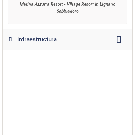
Marina Azzurra Resort - Village Resort in Lignano
Sabbiadoro
Infraestructura
Wifi
lugar de fogata
restaurante
bocadillo
supermercado
servicio de pan
quiosco
patio de juegos
libertad de acción
piscina
Piscina cubierta
parque para perros
Zona de baño para perros
acceso al agua sin barreras
lavadora
secadora