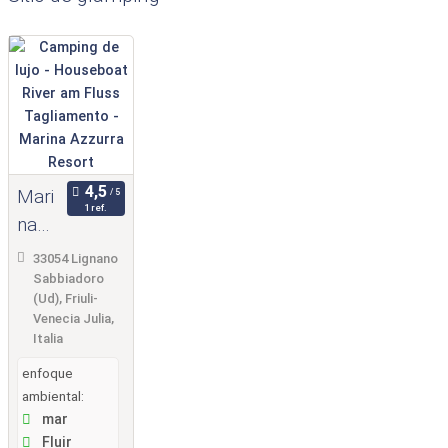
Mari
1 ref.
na
Azzu
33054 Lignano
rra
Sabbiadoro
(Ud), Friuli-
Reso
Venecia Julia,
rt
Italia
enfoque
ambiental:
mar
Fluir