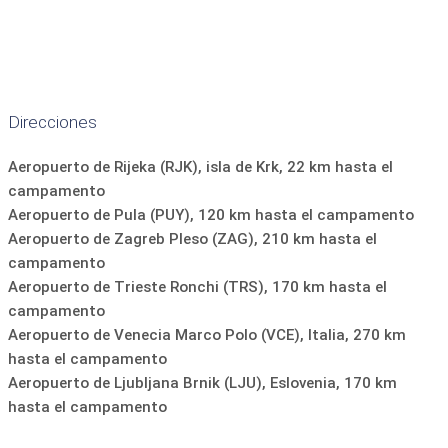
toallas:
por una tarifa
terraza
tumbonas
muebles de jardin
parrilla
Instalaciones para cocinar
microonda
Pava
máquina de café
Refrigerador
Direcciones
platos y cubiertos
lavavajillas
TELEVISOR
Aeropuerto de Rijeka (RJK), isla de Krk, 22 km hasta el
seguro
Plaza de aparcamiento en el alojamiento
campamento
Aeropuerto de Pula (PUY), 120 km hasta el campamento
Aeropuerto de Zagreb Pleso (ZAG), 210 km hasta el
campamento
Aeropuerto de Trieste Ronchi (TRS), 170 km hasta el
campamento
Aeropuerto de Venecia Marco Polo (VCE), Italia, 270 km
hasta el campamento
Aeropuerto de Ljubljana Brnik (LJU), Eslovenia, 170 km
hasta el campamento