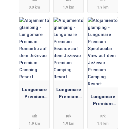
er am Krk
dem
auf dem
0.0 km
1.9 km
1.9 km
Premium
Ježevac
Ježevac
Camping
Premium
Premium
Resort
Camping
Camping
Resort
Resort
Lungomare
Lungomare
Premium
Premium
Lungomare
Romantic
Seaside auf
Premium
auf dem
dem
Spectacular
Krk
Krk
Krk
Ježevac
Ježevac
View auf
1.9 km
1.9 km
1.9 km
Premium
Premium
dem
Camping
Camping
Ježevac