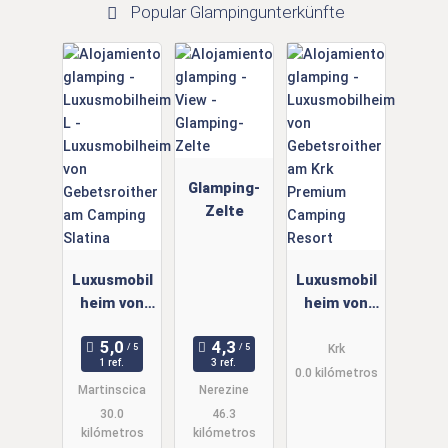
Popular Glampingunterkünfte
Glamping-
Zelte
Luxusmobil
Luxusmobil
heim von
heim von
Gebetsroith
Gebetsroith
er am
er am Krk
Krk
1 ref.
3 ref.
Camping
Premium
0.0 kilómetros
Martinscica
Nerezine
Slatina
Camping
30.0
46.3
Resort
kilómetros
kilómetros