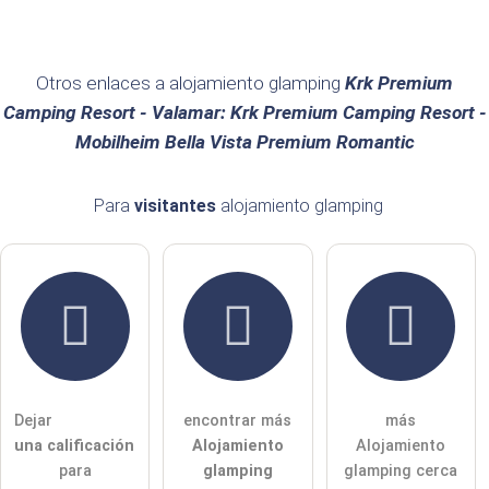
He leído la
declaración de protección de datos
.
hacer una pregunta pública
Cancelar
Otros enlaces a alojamiento glamping
Krk Premium
Camping Resort - Valamar: Krk Premium Camping Resort -
Nota:
tenga en cuenta que las preguntas públicas son
visibles
Mobilheim Bella Vista Premium Romantic
para todos los visitantes
.
Haga clic aquí para hacer una
pregunta individual
a la
Para
visitantes
alojamiento glamping
entrada alojamiento glamping
.
Dejar
encontrar más
más
una calificación
Alojamiento
Alojamiento
para
glamping
glamping cerca