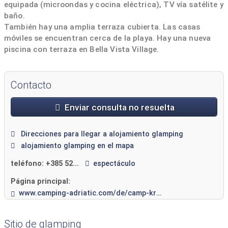
equipada (microondas y cocina eléctrica), TV vía satélite y
baño.
También hay una amplia terraza cubierta. Las casas
móviles se encuentran cerca de la playa. Hay una nueva
piscina con terraza en Bella Vista Village.
El camping de Krk, de 11 hectáreas, tiene capacidad para
unas 1.300 personas en 361 parcelas y cuenta con una
Contacto
playa de 250 metros de largo. La pureza del mar y de la
costa ha sido galardonada con la “Bandera Azul”.
Enviar consulta no resuelta
Direcciones para llegar a alojamiento glamping
alojamiento glamping en el mapa
teléfono:
+385 52...
espectáculo
Página principal:
www.camping-adriatic.com/de/camp-krk-politin
Sitio de glamping