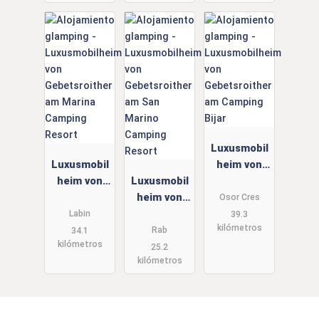
Luxusmobil
Luxusmobil
heim von
heim von
Luxusmobil
Gebetsroith
Gebetsroith
heim von
er am
Osor Cres
er am
Gebetsroith
Camping
Labin
39.3
kilómetros
Marina
er am San
Bijar
Rab
34.1
kilómetros
Camping
Marino
25.2
kilómetros
Resort
Camping
Resort