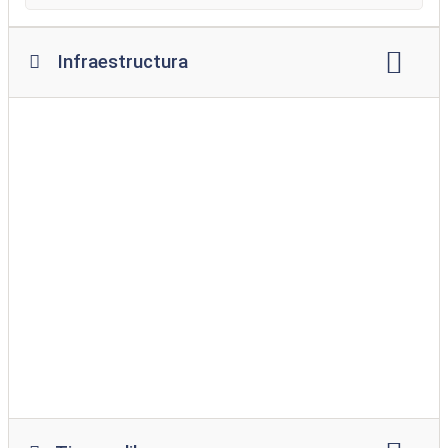
Infraestructura
Wifi
lugar de fogata
restaurante
bocadillo
supermercado
servicio de pan
patio de juegos
libertad de acción
piscina
Piscina cubierta
parque para perros
Zona de baño para perros
acceso al agua sin barreras
lavadora
secadora