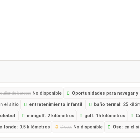
quiler de barcos:
No disponible
Oportunidades para navegar y 
n el sitio
entretenimiento infantil
baño termal:
25 kiló
oleibol
minigolf:
2 kilómetros
golf:
15 kilómetros
C
e fondo:
0.5 kilómetros
Disco:
No disponible
Oso:
en el si