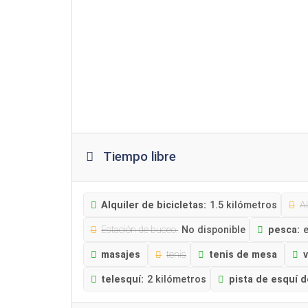
Tiempo libre
Alquiler de bicicletas:
1.5 kilómetros
Al
Estación de buceo:
No disponible
pesca:
e
masajes
tenis
tenis de mesa
v
telesquí:
2 kilómetros
pista de esquí d