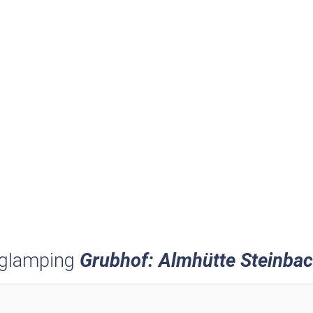
 glamping
Grubhof: Almhütte Steinba