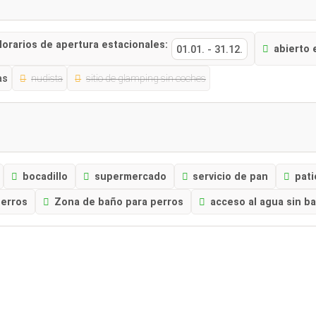
orarios de apertura estacionales:
abierto 
01.01.
-
31.12.
as
nudista
sitio de glamping sin coches
bocadillo
supermercado
servicio de pan
pati
perros
Zona de baño para perros
acceso al agua sin ba