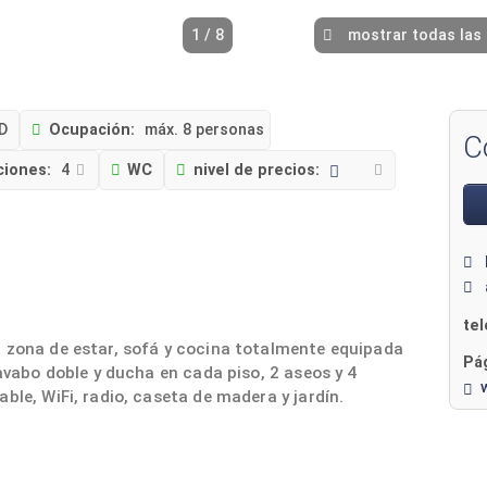
1 / 8
mostrar todas las
D
Ocupación:
máx. 8 personas
C
ciones:
4
WC
nivel de precios:
te
, zona de estar, sofá y cocina totalmente equipada
Pág
lavabo doble y ducha en cada piso, 2 aseos y 4
ble, WiFi, radio, caseta de madera y jardín.