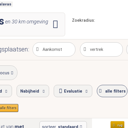
alavas
s
Zoekradius:
en
30
km omgeving
gsplaatsen:
focus
jd
Nabijheid
Evaluatie
alle filters
alle filters
rug
urt van
met
sorteer
standaard