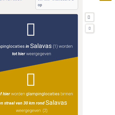
op
Salavas
pinglocaties
in
(1)
worden
tot hier
weergegeven
f hier
worden
glampinglocaties
binnen
Salavas
n straal van 30 km rond
weergegeven.
(2)