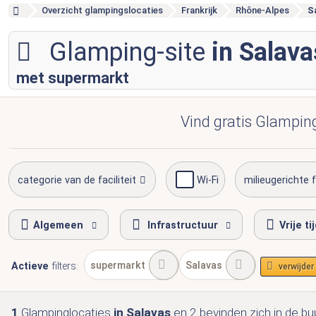
Overzicht glampingslocaties
Frankrijk
Rhône-Alpes
S
Glamping-site
in Salava
met supermarkt
Vind gratis Glampin
categorie van de faciliteit
Wi-Fi
milieugerichte 
Algemeen
Infrastructuur
Vrije ti
supermarkt
Salavas
Actieve
filters:
verwijder 
1
Glampinglocaties
in Salavas
en 2
bevinden zich
in de bu