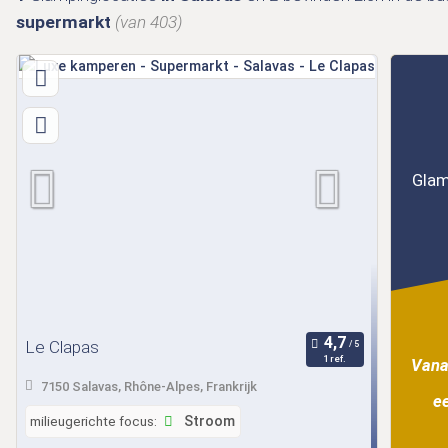
supermarkt
(van 403)
Glam
Le Clapas
1 ref.
Vana
7150 Salavas, Rhône-Alpes, Frankrijk
ee
milieugerichte focus:
Stroom